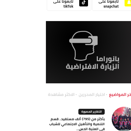
تابعونا على
تابعونا على
tikTok
snapchat
خر المواضيع
اختيار المحررين
الاكثر مشاهدة
التقارير المصورة
بأكثر من (795) ألف مستفيد.. قسم
التنمية والتأهيل الاجتماعي للشباب
في العتبة الحس...