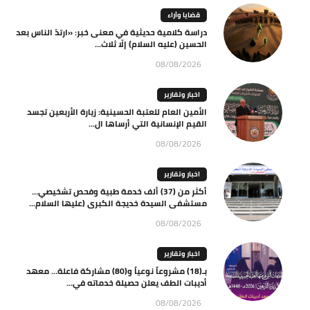
قضايا وآراء
دراسة كلامية حديثية في معنى خبر: «ارتدّ الناس بعد
الحسين (عليه السلام) إلّا ثلاث...
08/08/2026
اخبار وتقارير
الأمين العام للعتبة الحسينية: زيارة الأربعين تجسد
القيم الإنسانية التي أرساها ال...
08/08/2026
اخبار وتقارير
أكثر من (37) ألف خدمة طبية وفحص تشخيصي…
مستشفى السيدة خديجة الكبرى (عليها السلام...
08/08/2026
اخبار وتقارير
بـ(18) مشروعاً نوعياً و(80) مشاركة فاعلة… معهد
أديبات الطف يعلن حصيلة خدماته في...
08/08/2026