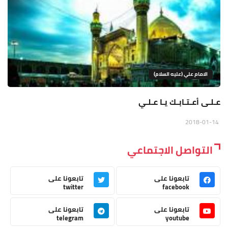
الامام علي (عليه السلام)
عـلـى أعـتـابـك يـا عـلـي
2018-01-14
التواصل الاجتماعي
تابعونا على
تابعونا على
twitter
facebook
تابعونا على
تابعونا على
telegram
youtube