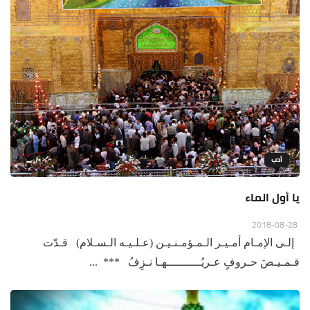
أدب
يا أول الماء
2018-08-28
إلـى الإمـام أمـيـر الـمـؤمـنـيـن (عـلـيـه الـسـلام) قـدّت
قـمـيـصَ حـروفٍ عـريُــــــــــهـا نـزِفُ *** ...