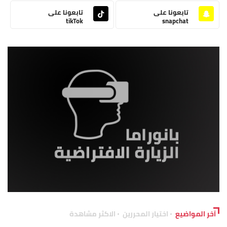
تابعونا على
تابعونا على
tikTok
snapchat
آخر المواضيع
اختيار المحررين
الاكثر مشاهدة