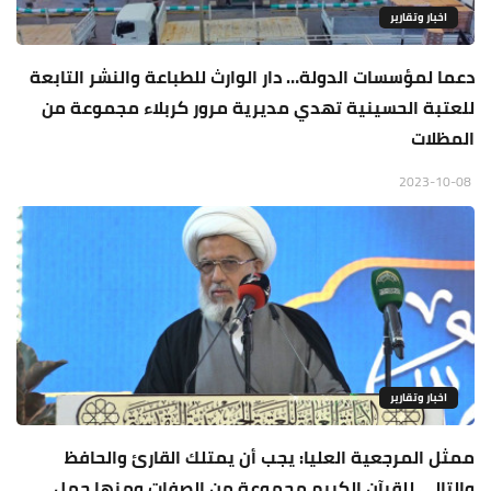
اخبار وتقارير
دعما لمؤسسات الدولة… دار الوارث للطباعة والنشر التابعة
للعتبة الحسينية تهدي مديرية مرور كربلاء مجموعة من
المظلات
2023-10-08
اخبار وتقارير
ممثل المرجعية العليا: يجب أن يمتلك القارئ والحافظ
والتالي للقرآن الكريم مجموعة من الصفات ومنها حمل