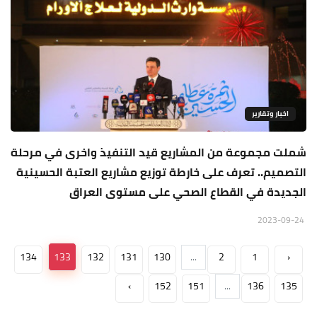
اخبار وتقارير
شملت مجموعة من المشاريع قيد التنفيذ واخرى في مرحلة
التصميم.. تعرف على خارطة توزيع مشاريع العتبة الحسينية
الجديدة في القطاع الصحي على مستوى العراق
2023-09-24
134
133
132
131
130
...
2
1
‹
›
152
151
...
136
135