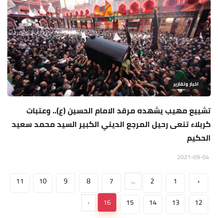
اخبار وتقارير
تشييع مهيب يشهده مرقد الامام الحسين (ع).. وعتبات
كربلاء تنعى رحيل المرجع الديني الكبير السيد محمد سعيد
الحكيم
2021-09-04
11
10
9
8
7
...
2
1
‹
›
16
15
14
13
12