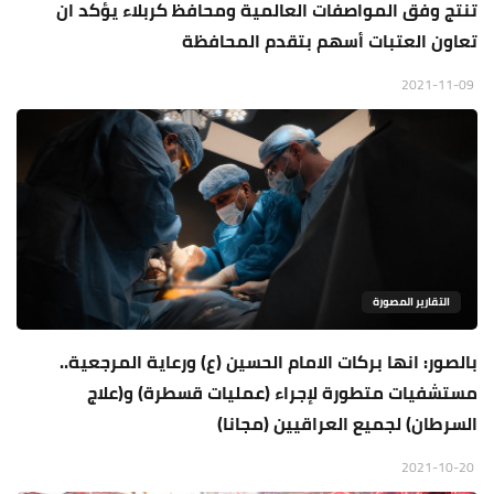
تنتج وفق المواصفات العالمية ومحافظ كربلاء يؤكد ان
تعاون العتبات أسهم بتقدم المحافظة
2021-11-09
التقارير المصورة
بالصور: انها بركات الامام الحسين (ع) ورعاية المرجعية..
مستشفيات متطورة لإجراء (عمليات قسطرة) و(علاج
السرطان) لجميع العراقيين (مجانا)
2021-10-20