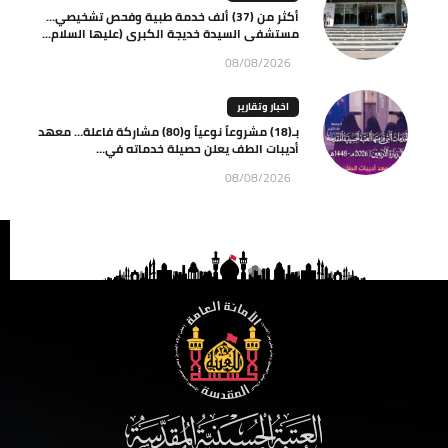
أكثر من (37) ألف خدمة طبية وفحص تشخيصي…
مستشفى السيدة خديجة الكبرى (عليها السلام...
08/08/2026
اخبار وتقارير
بـ(18) مشروعاً نوعياً و(80) مشاركة فاعلة… معهد
أديبات الطف يعلن حصيلة خدماته في...
08/08/2026