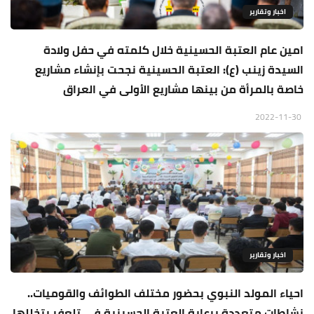
اخبار وتقارير
امين عام العتبة الحسينية خلال كلمته في حفل ولادة
السيدة زينب (ع): العتبة الحسينية نجحت بإنشاء مشاريع
خاصة بالمرأة من بينها مشاريع الأولى في العراق
2022-11-30
اخبار وتقارير
احياء المولد النبوي بحضور مختلف الطوائف والقوميات..
نشاطات متعددة برعاية العتبة الحسينية في تلعفر يتخللها