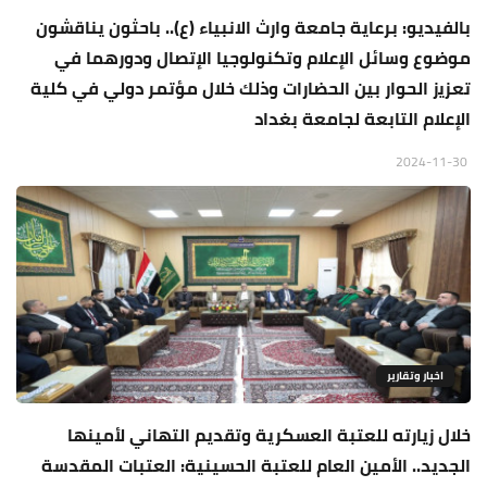
بالفيديو: برعاية جامعة وارث الانبياء (ع).. باحثون يناقشون
موضوع وسائل الإعلام وﺗﻜﻨﻮﻟﻮﺟﻴﺎ الإﺗﺼﺎل ودورﻫﻤﺎ ﻓﻲ
ﺗﻌﺰﻳز اﻟﺤﻮار بين الحضارات وذلك خلال مؤتمر دولي في كلية
الإعلام التابعة لجامعة بغداد
2024-11-30
اخبار وتقارير
خلال زيارته للعتبة العسكرية وتقديم التهاني لأمينها
الجديد.. الأمين العام للعتبة الحسينية: العتبات المقدسة