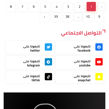
8
7
6
5
4
3
2
1
‹
›
39
38
...
10
9
التواصل الاجتماعي
تابعونا على
تابعونا على
twitter
facebook
تابعونا على
تابعونا على
telegram
youtube
تابعونا على
تابعونا على
tikTok
snapchat