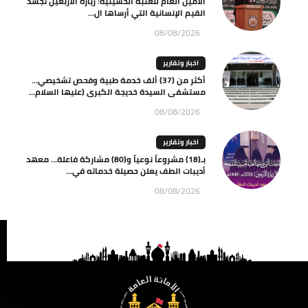
الأمين العام للعتبة الحسينية: زيارة الأربعين تجسد
القيم الإنسانية التي أرساها ال...
08/08/2026
اخبار وتقارير
أكثر من (37) ألف خدمة طبية وفحص تشخيصي…
مستشفى السيدة خديجة الكبرى (عليها السلام...
08/08/2026
اخبار وتقارير
بـ(18) مشروعاً نوعياً و(80) مشاركة فاعلة… معهد
أديبات الطف يعلن حصيلة خدماته في...
08/08/2026