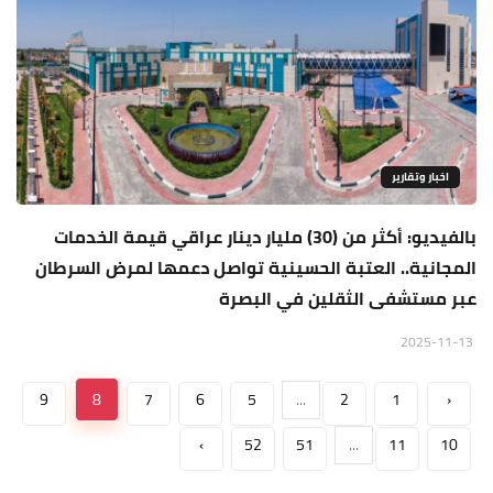
اخبار وتقارير
بالفيديو: أكثر من (30) مليار دينار عراقي قيمة الخدمات
المجانية.. العتبة الحسينية تواصل دعمها لمرض السرطان
عبر مستشفى الثقلين في البصرة
2025-11-13
9
8
7
6
5
...
2
1
‹
›
52
51
...
11
10