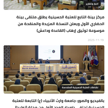
اخبار وتقارير
مركز بينة التابع للعتبة الحسينية يطلق ملتقى بينة
الحضاري الأول ويعلن النسخة المزيدة والمنقحة من
موسوعة توثيق إرهاب (القاعدة وداعش)
2025-11-19
نشاطات العتبة الحسينية المقدسة
بالفيديو والصور: جامعة وارث الأنبياء (ع) التابعة للعتبة
الحسينية تحتفي بإصدار العدد الأول من مجلة (توليبا)