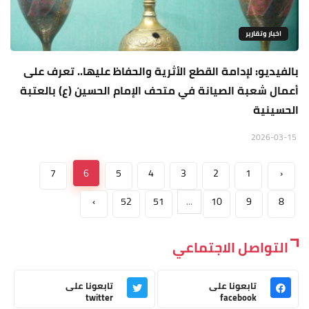
اخبار وتقارير
بالفيديو: لإدامة القطع الأثرية والحفاظ عليها.. تعرف على
أعمال شعبة الصيانة في متحف الإمام الحسين (ع) بالعتبة
الحسينية
2026-03-15
7
6
5
4
3
2
1
‹
›
52
51
...
10
9
8
التواصل الاجتماعي
تابعونا على
تابعونا على
twitter
facebook