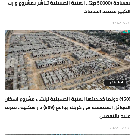
بمساحة (50000 م2).. العتبة الحسينية تباشر بمشروع وارث
الكبير متعدد الخدمات
2022-12-21
اخبار وتقارير
(150) دونما خصصتها العتبة الحسينية لإنشاء مشروع اسكان
العوائل المتعففة في كربلاء بواقع (509) دار سكنية.. تعرف
عليه بالتفصيل
2022-12-07