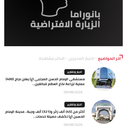
آخر المواضيع
اختيار المحررين
الاكثر مشاهدة
اخبار وتقارير
مستشفى الإمام الحسن المجتبى (ع) يعلن نجاح (400)
عملية لزراعة نخاع العظم للبالغين...
09/08/2026
اخبار وتقارير
أكثر من (45) ألف زائر و(321) ألف وجبة.. مدينة الإمام
الحسين (ع) تكشف حصيلة خدمات...
09/08/2026