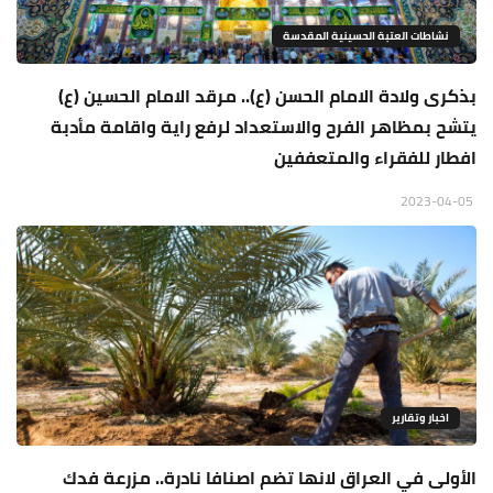
نشاطات العتبة الحسينية المقدسة
بذكرى ولادة الامام الحسن (ع).. مرقد الامام الحسين (ع)
يتشح بمظاهر الفرح والاستعداد لرفع راية واقامة مأدبة
افطار للفقراء والمتعففين
2023-04-05
اخبار وتقارير
الأولى في العراق لانها تضم اصنافا نادرة.. مزرعة فدك