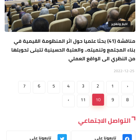
اخبار وتقارير
مناقشة (41) بحثا علميا حول اثر المنظومة القيمية في
بناء المجتمع وتنميته.. والعتبة الحسينية تتبنى تحويلها
من النظري الى الواقع العملي
2022-12-25
7
6
5
4
3
2
1
‹
›
11
10
9
8
التواصل الاجتماعي
تابعونا على
تابعونا على