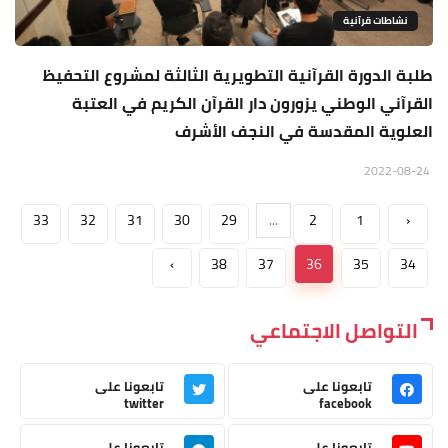
نشاطات قرآنية
طلبة الدورة القرآنية التطويرية الثالثة لمشروع التحفيظ
القرآني الوطني يزورون دار القرآن الكريم في العتبة
العلوية المقدسة في النجف الأشرف
2022-08-24
33
32
31
30
29
...
2
1
‹
›
38
37
36
35
34
التواصل الاجتماعي
تابعونا على
تابعونا على
twitter
facebook
تابعونا على
تابعونا على