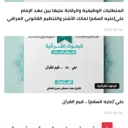
المتطلبات الوظيفية والرقابة عليها بين عهد الإمام
علي(عليه السلام) لمالك الأشتر والتنظيم القانوني العراقي
2026-06-06
البحوث القرأنية
علي َ(عايه السلام) .. قيم القرآن
2026-06-06
8
7
6
5
4
3
2
1
‹