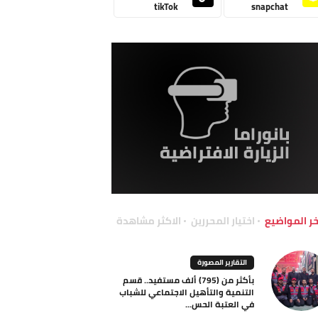
tikTok
snapchat
خر المواضيع
اختيار المحررين
الاكثر مشاهدة
التقارير المصورة
بأكثر من (795) ألف مستفيد.. قسم
التنمية والتأهيل الاجتماعي للشباب
في العتبة الحس...