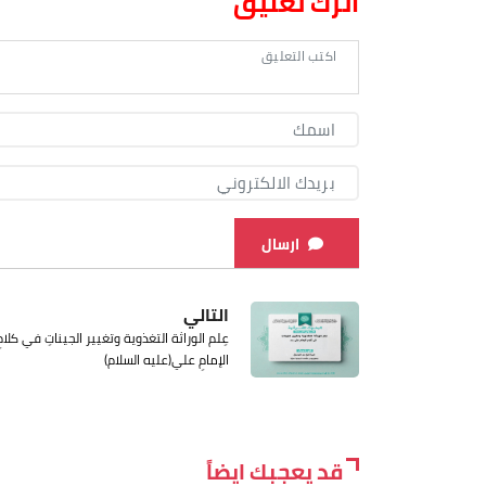
اترك تعليق
ارسال
التالي
عِلم الوراثة التغذوية وتغيير الجيناتِ في كلامِ
الإمامِ علي(عليه السلام)
قد يعجبك ايضاً