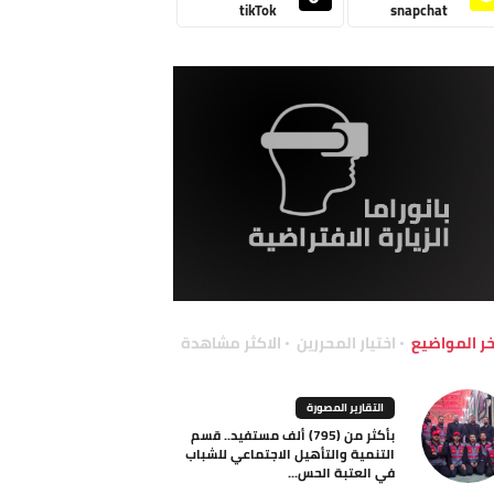
tikTok
snapchat
خر المواضيع
اختيار المحررين
الاكثر مشاهدة
التقارير المصورة
بأكثر من (795) ألف مستفيد.. قسم
التنمية والتأهيل الاجتماعي للشباب
في العتبة الحس...