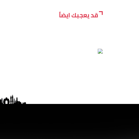
قد يعجبك ايضاً