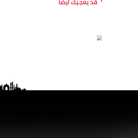
قد يعجبك ايضاً