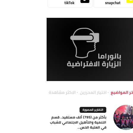
tikTok
snapchat
خر المواضيع
اختيار المحررين
الاكثر مشاهدة
التقارير المصورة
بأكثر من (795) ألف مستفيد.. قسم
التنمية والتأهيل الاجتماعي للشباب
في العتبة الحس...