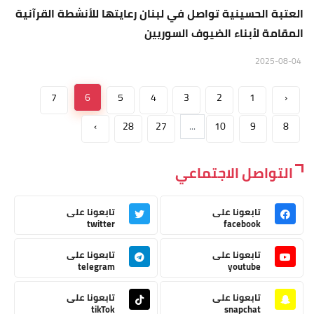
العتبة الحسينية تواصل في لبنان رعايتها للأنشطة القرآنية
المقامة لأبناء الضيوف السوريين
2025-08-04
7
6
5
4
3
2
1
‹
›
28
27
...
10
9
8
التواصل الاجتماعي
تابعونا على
تابعونا على
twitter
facebook
تابعونا على
تابعونا على
telegram
youtube
تابعونا على
تابعونا على
tikTok
snapchat