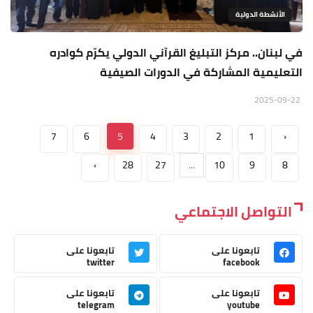
الأنشطة الدولية
في لبنان.. مركز التبليغ القرآني الدولي يكرّم كوادره
التعليمية المشاركة في الدورات الصيفية
2025-09-22
7
6
5
4
3
2
1
‹
›
28
27
...
10
9
8
التواصل الاجتماعي
تابعونا على
تابعونا على
twitter
facebook
تابعونا على
تابعونا على
telegram
youtube