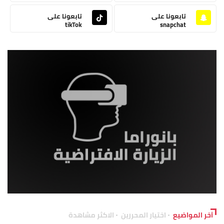
تابعونا على
تابعونا على
tikTok
snapchat
آخر المواضيع
اختيار المحررين
الاكثر مشاهدة