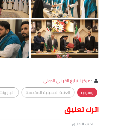
:
مركز التبليغ القرآني الدولي
وسوم :
العتبة الحسينية المقدسة
اخبار ونش
اترك تعليق