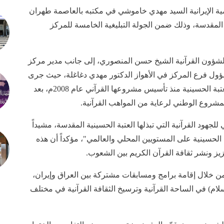
ية الإيرانية السيد مهدي خاموشي في مكتبه بالعاصمة طهران
ة المقدسة، وذلك ضمن الجولة التبليغية الخامسة للمركز
 للشؤون القرآنية الشيخ حسن المنصوري، إلى جانب مدير مركز
سؤول فرع المركز في الأهواز الدكتور مهدي دغاغلة، حيث جرى
استعراض أبرز النشاطات والمشاريع التي أطلقتها العتبة الحسينية منذ تأسيس مشروعها القرآني عام 2008م، بعد
لمشروع الوطني لرعاية من المواهب القرآنية.
جهود القرآنية التي تبذلها العتبة الحسينية المقدسة، مشيداً
 الحسينية على المستويين المحلي والعالمي"، مؤكداً أن هذه
زيز ونشر ثقافة القرآن الكريم بين الشعوب.
من خلال إقامة برامج ومسابقات مشتركة بين العراق وإيران،
سلام) في الساحة القرآنية وترسيخ الثقافة القرآنية في مختلف