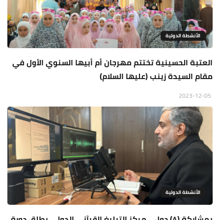
الأنشطة الدولية
العتبة الحسينية تختتم مهرجان أم أبيها السنوي الأول في
مقام السيدة زينب (عليها السلام)
2023-12-05
الأنشطة الدولية
بمشاركة (٨) دول .. مركز التبليغ القرآني الدولي يطلق دورة