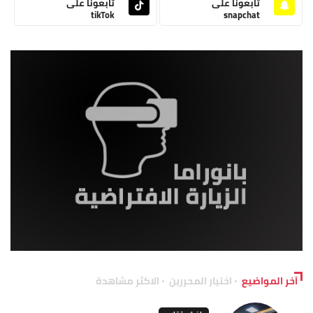
تابعونا على
تابعونا على
tikTok
snapchat
آخر المواضيع
اختيار المحررين
الاكثر مشاهدة