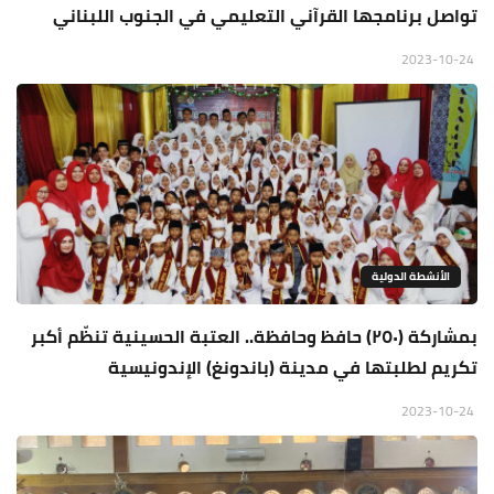
تواصل برنامجها القرآني التعليمي في الجنوب اللبناني
2023-10-24
الأنشطة الدولية
بمشاركة (٢٥٠) حافظ وحافظة.. العتبة الحسينية تنظّم أكبر
تكريم لطلبتها في مدينة (باندونغ) الإندونيسية
2023-10-24