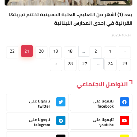
بعد (٦) أشهر من التعليم.. العتبة الحسينية تختتم تجربتها
القرآنية في إحدى المدارس اللبنانية
2023-10-24
22
21
20
19
18
...
2
1
‹
›
28
27
...
24
23
التواصل الاجتماعي
تابعونا على
تابعونا على
twitter
facebook
تابعونا على
تابعونا على
telegram
youtube