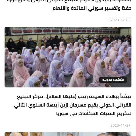
حفظ وتفسير سورتي المائدة والأنعام
2023-12-03
الأنشطة الدولية
تيمّناً بولادة السيدة زينب (عليها السلام).. مركز التبليغ
القرآني الدولي يقيم مهرجان (زين أبيها) السنوي الثاني
لتكريم الفتيات المكلّفات في سوريا
2023-11-27