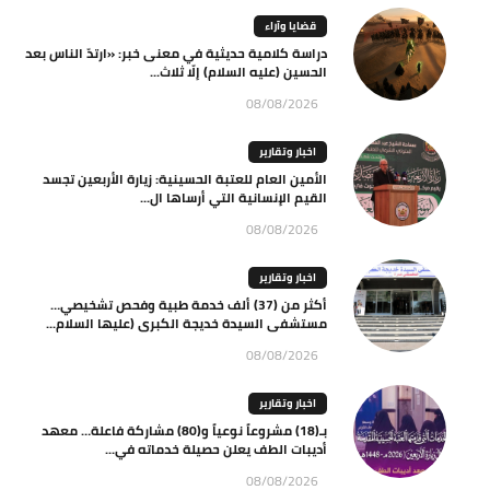
قضايا وآراء
دراسة كلامية حديثية في معنى خبر: «ارتدّ الناس بعد
الحسين (عليه السلام) إلّا ثلاث...
08/08/2026
اخبار وتقارير
الأمين العام للعتبة الحسينية: زيارة الأربعين تجسد
القيم الإنسانية التي أرساها ال...
08/08/2026
اخبار وتقارير
أكثر من (37) ألف خدمة طبية وفحص تشخيصي…
مستشفى السيدة خديجة الكبرى (عليها السلام...
08/08/2026
اخبار وتقارير
بـ(18) مشروعاً نوعياً و(80) مشاركة فاعلة… معهد
أديبات الطف يعلن حصيلة خدماته في...
08/08/2026