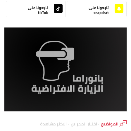
تابعونا على
تابعونا على
tikTok
snapchat
آخر المواضيع
اختيار المحررين
الاكثر مشاهدة