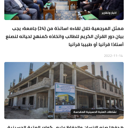
اخبار وتقارير
ممثل المرجعية خلال لقاءه اساتذة من (24) جامعة: يجب
بيان دور القرآن الكريم للطالب واتخاذه كمنهج لحياته لنصنع
أستاذا قرآنيا أو طبيبا قرآنيا
2022-11-14
نشاطات العتبة الحسينية المقدسة
هدفها صنع الانسان والحفاظ عليه.. كوادر العتبة الحسينية