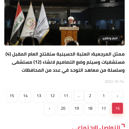
اخبار وتقارير
ممثل المرجعية: العتبة الحسينية ستفتتح العام المقبل (4)
مستشفيات وسيتم وضع التصاميم لانشاء (12) مستشفى
وسلسلة من معاهد التوحد في عدد من المحافظات
2022-10-14
15
14
13
12
11
...
2
1
‹
›
20
19
18
17
16
التواصل الاجتماعي