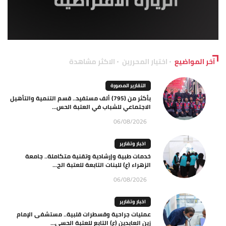
آخر المواضيع
اختيار المحررين
الاكثر مشاهدة
التقارير المصورة
بأكثر من (795) ألف مستفيد.. قسم التنمية والتأهيل
الاجتماعي للشباب في العتبة الحس...
06/08/2026
اخبار وتقارير
خدمات طبية وإرشادية وتقنية متكاملة.. جامعة
الزهراء (ع) للبنات التابعة للعتبة الح...
06/08/2026
اخبار وتقارير
عمليات جراحية وقسطرات قلبية.. مستشفى الإمام
زين العابدين (ع) التابع للعتبة الحسي...