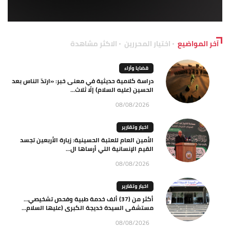
آخر المواضيع
اختيار المحررين
الاكثر مشاهدة
قضايا وآراء
دراسة كلامية حديثية في معنى خبر: «ارتدّ الناس بعد
الحسين (عليه السلام) إلّا ثلاث...
08/08/2026
اخبار وتقارير
الأمين العام للعتبة الحسينية: زيارة الأربعين تجسد
القيم الإنسانية التي أرساها ال...
08/08/2026
اخبار وتقارير
أكثر من (37) ألف خدمة طبية وفحص تشخيصي…
مستشفى السيدة خديجة الكبرى (عليها السلام...
08/08/2026