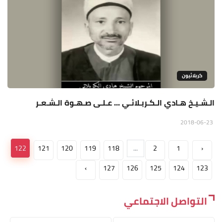
كربلائيون
الـشـيـخ هـادي الـكـربـلائـي ... عـلـى صـهـوة الـشـعـر
2018-06-23
122
121
120
119
118
...
2
1
‹
›
127
126
125
124
123
التواصل الاجتماعي