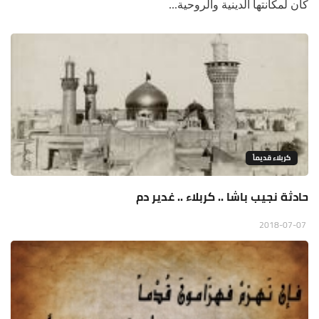
كان لمكانتها الدينية والروحية...
كربلاء قديماً
حادثة نجيب باشا .. كربلاء .. غدير دم
2018-07-07