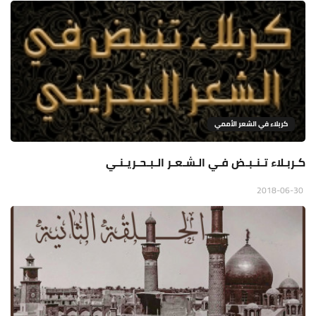
كربلاء في الشعر الأممي
كـربـلاء تـنـبـض فـي الـشـعـر الـبـحـريـنـي
2018-06-30