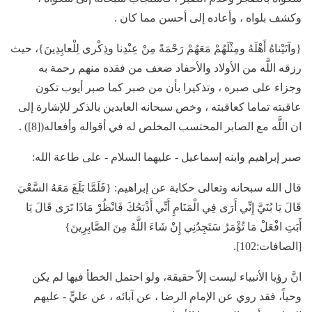
وكشف بلواه ، وأعاده إلى أحسن مما كان .
{وآتَيْناهُ أَهْلَهُ ومِثْلَهُمْ مَعَهُمْ رَحْمَةً مِنْ عِنْدِنا وذِكْرى لِلْعابِدِينَ}، حيث
رزقه اللَّه من الأولاد والأحفاد ضعف من فقده منهم رحمة به
وجزاء على صبره ، وتذكيرا بأن من صبر كما صبر أيوب تكون
عاقبته تماما كعاقبته ، وخص سبحانه العابدين بالذكر للإشارة إلى
ان اللَّه مع الصابر المحتسب المخلص له في أقواله وأفعاله([8]) .
صبر إبراهيم وابنه إسماعيل - عليهما السلام - على طاعة الله:
قال الله سبحانه وتعالى حكاية عن إبراهيم: {فَلَمَّا بَلَغَ مَعَهُ السَّعْيَ
قَالَ يَا بُنَيَّ إِنِّي أَرَى فِي الْمَنَامِ أَنِّي أَذْبَحُكَ فَانْظُرْ مَاذَا تَرَى قَالَ يَا
أَبَتِ افْعَلْ مَا تُؤْمَرُ سَتَجِدُنِي إِنْ شَاءَ اللَّهُ مِنَ الصَّابِرِينَ}
[الصافات:102].
انَّ رؤيا الأنبياء ليست إلاّ حقيقة، ولو احتمل الخطأ فيها لم يكن
وحياً، فقد روي عن الإمام الرضا ، عن آبائه ، عن عليٍّ - عليهم