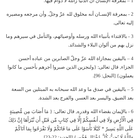
1 – بمعرفة الإنسان أن الدنيا زائلة لا دوام فيها.
2 - بمعرفة الإنسـان أنه مخلوق لله عزّ وجلّ, وأن مرجعه ومصيره
إليه تعالى.
3 - بالاقتداء بأنبياء الله ورسله وأوصيائهم، والتأمل في سيرهم وما
نزل بهم من ألوان البلاء والشدائد.
4 – باليقين بمجازاة الله عزّ وجلّ الصابرين من عباده أحسن
الجزاء, قال تعالى: {ولنجزين الذين صبروا أجرهم بأحسن ما كانوا
يعملون} [النحل: 96].
5 – باليقين في صدق ما وعد الله سبحانه به المبتلين من السعة
بعد الضيق, واليسر بعد العسر, والفرج بعد الشدة.
6 - بالإيمان بقضاء الله وقدره, قال تعالى: { مَا أَصَابَ مِن مُّصِيبَةٍ
فِي الْأَرْضِ وَلَا فِي أَنفُسِكُمْ إِلَّا فِي كِتَابٍ مِّن قَبْلِ أَن نَّبْرَأَهَا إِنَّ ذَلِكَ
عَلَى اللَّهِ يَسِيرٌ * كَيْلَا تَأْسَوْا عَلَى مَا فَاتَكُمْ وَلَا تَفْرَحُوا بِمَا آتَاكُمْ
وَاللَّهُ لَا يُحِبُّ كُلَّ مُخْتَالٍ فَخُورٍ} [الحديد: 22-23].