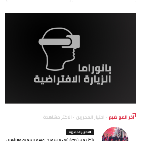
آخر المواضيع
اختيار المحررين
الاكثر مشاهدة
التقارير المصورة
بأكثر من (795) ألف مستفيد.. قسم التنمية والتأهيل