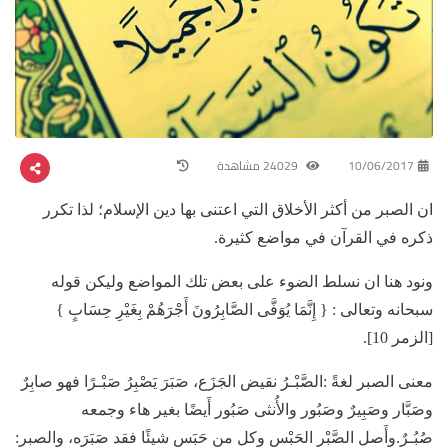
10/06/2017
24029 مشاهدة
ان الصبر من أكثر الأخلاق التي اعتنى بها دين الإسلام؛ لذا تكرر
ذكره في القرآن في مواضع كثيرة.
ونود هنا ان نسلط الضوء على بعض تلك المواضع وليكن قوله
سبحانه وتعالى : { إِنَّمَا يُوَفَّى الصَّابِرُونَ أَجْرَهُمْ بِغَيْرِ حِسَابٍ }
[الزمر 10].
معنى الصبر لغةً :الصَّبْـرُ نقيض الجَزَع، صَبَرَ يَصْبِرُ صَبْـرًا فهو صابِرٌ
وصَبَّار وصَبِيرٌ وصَبُور والأُنثى صَبُور أَيضًا بغير هاء وجمعه
صُبُـرٌ.وأَصل الصَّبْر الحَبْس وكل من حَبَس شيئًا فقد صَبَرَه، والصبر: