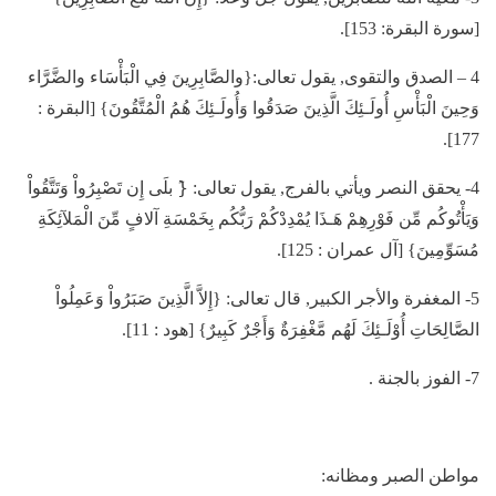
[سورة البقرة: 153].
4 – الصدق والتقوى, يقول تعالى:{والصَّابِرِينَ فِي الْبَأْسَاء والضَّرَّاء
وَحِينَ الْبَأْسِ أُولَـئِكَ الَّذِينَ صَدَقُوا وَأُولَـئِكَ هُمُ الْمُتَّقُونَ} [البقرة :
177].
4- يحقق النصر ويأتي بالفرج, يقول تعالى: {َ بلَى إِن تَصْبِرُواْ وَتَتَّقُواْ
وَيَأْتُوكُم مِّن فَوْرِهِمْ هَـذَا يُمْدِدْكُمْ رَبُّكُم بِخَمْسَةِ آلافٍ مِّنَ الْمَلآئِكَةِ
مُسَوِّمِينَ} [آل عمران : 125].
5- المغفرة والأجر الكبير, قال تعالى: {إِلاَّ الَّذِينَ صَبَرُواْ وَعَمِلُواْ
الصَّالِحَاتِ أُوْلَـئِكَ لَهُم مَّغْفِرَةٌ وَأَجْرٌ كَبِيرٌ} [هود : 11].
7- الفوز بالجنة .
مواطن الصبر ومظانه: