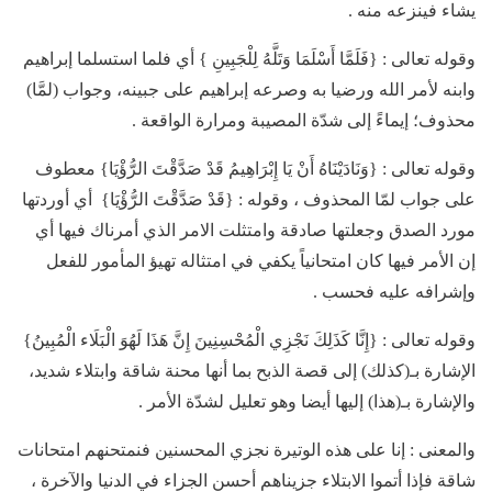
يشاء فينزعه منه .
وقوله تعالى : {فَلَمَّا أَسْلَمَا وَتَلَّهُ لِلْجَبِينِ } أي فلما استسلما إبراهيم
وابنه لأمر الله ورضيا به وصرعه إبراهيم على جبينه، وجواب (لمَّا)
محذوف؛ إيماءً إلى شدّة المصيبة ومرارة الواقعة .
وقوله تعالى : {وَنَادَيْنَاهُ أَنْ يَا إِبْرَاهِيمُ قَدْ صَدَّقْتَ الرُّؤْيَا} معطوف
على جواب لمّا المحذوف ، وقوله : {قَدْ صَدَّقْتَ الرُّؤْيَا} أي أوردتها
مورد الصدق وجعلتها صادقة وامتثلت الامر الذي أمرناك فيها أي
إن الأمر فيها كان امتحانياً يكفي في امتثاله تهيؤ المأمور للفعل
وإشرافه عليه فحسب .
وقوله تعالى : {إِنَّا كَذَلِكَ نَجْزِي الْمُحْسِنِينَ إِنَّ هَذَا لَهُوَ الْبَلَاء الْمُبِينُ}
الإشارة بـ(كذلك) إلى قصة الذبح بما أنها محنة شاقة وابتلاء شديد،
والإشارة بـ(هذا) إليها أيضا وهو تعليل لشدّة الأمر .
والمعنى : إنا على هذه الوتيرة نجزي المحسنين فنمتحنهم امتحانات
شاقة فإذا أتموا الابتلاء جزيناهم أحسن الجزاء في الدنيا والآخرة ،