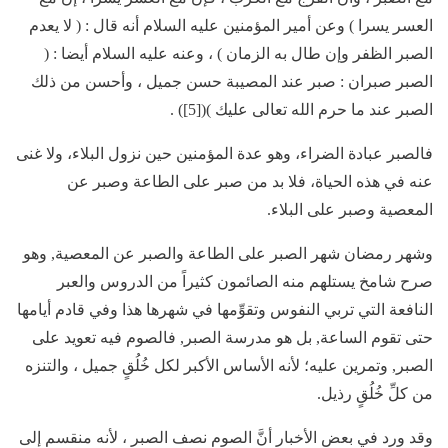
العسر يسرا ) وعن أمير المؤمنين عليه السلام أنه قال : ( لا يعدم
الصبر الظفر وإن طال به الزمان ) ، وعنه عليه السلام أيضا : (
الصبر صبران : صبر عند المصيبة حسن جميل ، وأحسن من ذلك
الصبر عند ما حرم الله تعالى عليك )([5]) .
فالصبر عبادة الضراء، وهو عدة المؤمنين حين نزول البلاء، ولا غنى
عنه في هذه الحياة، فلا بد من صبر على الطاعة وصبر عن
المعصية وصبر على البلاء.
وشهر رمضان شهر الصبر على الطاعة والصبر عن المعصية, وهو
صرح شامخ يستلهم منه الصائمون كثيراً من الدروس والعبر
النافعة التي تربي النفوس وتقوِّمها في شهرها هذا وفي قادم أيامها
حتى تقوم الساعة, بل هو مدرسة الصبر, فالصوم فيه تعويد على
الصبر, وتمرين عليه؛ لأنه الأساس الأكبر لكل خُلُقٍ جميل ، والتنزه
من كلِّ خُلُقٍ رذيل.
وقد ورد في بعض الأخبار أنَّ الصوم نصف الصبر ، لأنه منقسم إلى