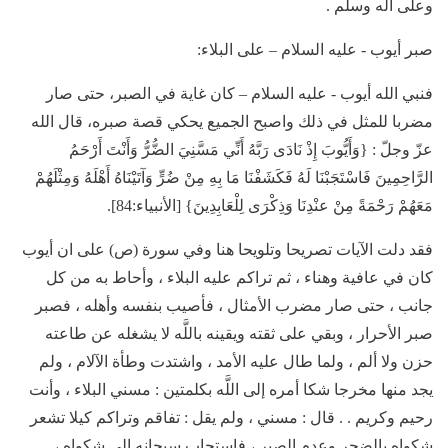
وعلى آله وسلم .
صبر أيوب - عليه السلام – على البلاء:
فنبي الله أيوب - عليه السلام – كان غاية في الصبر، حتى صار
مضربا للمثل في ذلك واصبح الجميع يحكي قصة صبره، قال الله
عزّ وجلّ : {وَأَيُّوبَ إِذْ نَادَى رَبَّهُ أَنِّي مَسَّنِيَ الضُّرُّ وَأَنْتَ أَرْحَمُ
الرَّاحِمِينَ فَاسْتَجَبْنَا لَهُ فَكَشَفْنَا مَا بِهِ مِنْ ضُرٍّ وَآتَيْنَاهُ أَهْلَهُ وَمِثْلَهُمْ
مَعَهُمْ رَحْمَةً مِنْ عنْدِنَا وَذِكْرَى لِلْعَابِدِينَ} [الأنبياء:84].
فقد دلت الآيات تصريحا وتلويحا هنا وفي سورة (ص) على ان أيوب
كان في عافية وهناء ، ثم تراكم عليه البلاء ، وأحاط به من كل
جانب ، حتى صار مضرب الأمثال ، فأصيب بنفسه وأهله ، فصبر
صبر الأحرار ، وبقي على ثقته ويقينه باللَّه لا يشغله عن طاعته
حزن ولا ألم ، ولما طال عليه الأمد ، واشتدت وطأة الآلام ، ولم
يجد منها مخرجا شكا أمره إلى اللَّه بكلمتين : مسني البلاء ، وأنت
رحيم وكريم . . قال : مسني ، ولم يقل : تفاقم وتراكم كيلا تشعر
شكواه بالضجر وعدم الصبر ، فاستجاب سبحانه إلى شكواه ،