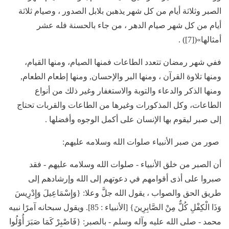
الصبر وثلاثة أيام من كل شهر يذهبن بلابل الصدور ، وصيام ثلاثة
أيام من كل شهر صيام الدهر ، من جاء بالحسنة فله عشر
أمثالها»([7]) .
ففي شهر رمضان تتعدد الطاعات فمنها الصيام، ومنها القيام،
ومنها تلاوة القرآن ، ومنها البر والإحسان, ومنها إطعام الطعام,
ومنها الذكر والدعاء والتوبة والاستغفار وغير ذلك من أنواع
الطاعات، وكل المذكورات وغيرها من الطاعات والقربات تحتاج
إلى صبر ليقوم بها الإنسان على أكمل الوجوه وأفضلها .
صور من صبر الأنبياء صلوات الله وسلامه عليهم:
أن الصبر من خلق الأنبياء - صلوات الله وسلامه عليهم - فقد
صبروا على أذى أقوامهم في دعوتهم إلى الله وإرشادهم إلى
طريق الحق والصواب ، يقول الله جلَّ وعلا: {وَإِسْمَاعِيلَ وَإِدْرِيسَ
وَذَا الْكِفْلِ كُلٌّ مِنْ الصَّابِرِينَ} [الأنبياء : 85]. ويقول سبحانه آمرًا نبيه
محمد - صلى الله عليه وآله وسلم - بالصبر: {فَاصْبِرْ كَمَا صَبَرَ أُوْلُوا