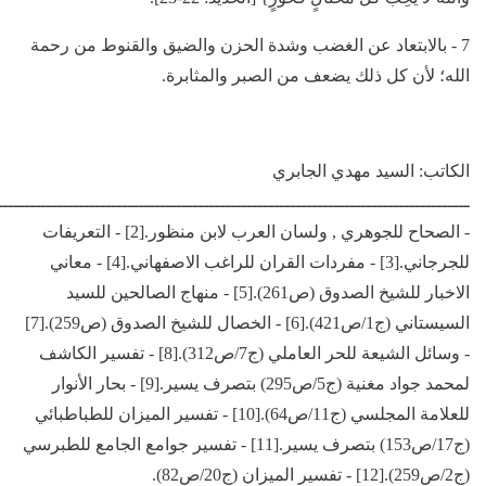
7 - بالابتعاد عن الغضب وشدة الحزن والضيق والقنوط من رحمة
الله؛ لأن كل ذلك يضعف من الصبر والمثابرة.
الكاتب: السيد مهدي الجابري
- الصحاح للجوهري , ولسان العرب لابن منظور.[2] - التعريفات
للجرجاني.[3] - مفردات القران للراغب الاصفهاني.[4] - معاني
الاخبار للشيخ الصدوق (ص261).[5] - منهاج الصالحين للسيد
السيستاني (ج1/ص421).[6] - الخصال للشيخ الصدوق (ص259).[7]
- وسائل الشيعة للحر العاملي (ج7/ص312).[8] - تفسير الكاشف
لمحمد جواد مغنية (ج5/ص295) بتصرف يسير.[9] - بحار الأنوار
للعلامة المجلسي (ج11/ص64).[10] - تفسير الميزان للطباطبائي
(ج17/ص153) بتصرف يسير.[11] - تفسير جوامع الجامع للطبرسي
(ج2/ص259).[12] - تفسير الميزان (ج20/ص82).