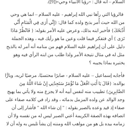
السلام – أنه قال : «رؤيا الأنبياء وحي»([9]).
فالرؤيا التي رآها نبي الله إبراهيم - عليه السلام – انما هي وحي
من الله حيث أُمر بذبح ولده كما قال: {إِنِّي أَرَى فِي الْمَنَامِ أَنِّي
أَذْبَحُكَ} فأخبر ابنه بذلك، وعرض عليه الأمر بقوله: { فَانْظُرْ مَاذَا
تَرَى } أي فتفكر فيما قلت وعين ما هو رأيك فيه ، وهذه الجملة
دليل على أن إبراهيم عليه السلام فهم من منامه أنه أمر له بالذبح
مثل له في مثال نتيجة الأمر ولذا طلب من ابنه الرأي فيه وهو
يختبره بماذا يجيبه ؟
فأجابه إسماعيل – عليه السلام - صابرًا محتسبًا، مرضيًا لربه، وبارًّا
بوالده: {قَالَ يَا أَبَتِ افْعَلْ مَا تُؤْمَرُ سَتَجِدُنِي إِنْ شَاءَ اللَّهُ مِنَ
الصَّابِرِينَ} تطييب منه لنفس أبيه أنه لا يجزع منه ولا يأتي بما يهيج
وجد الوالد عن ولده المزمل بدمائه ، وقد زاد في كلامه صفاء على
صفاء إذ قيد وعده بالصبر بقوله : " إن شاء الله " فأشار إلى أن
اتصافه بهذه الصفة الكريمة أعني الصبر ليس له من نفسه ولا أن
زمامه بيده بل هو من مواهب الله ومننه إن يشأ تلبس به وله أن لا