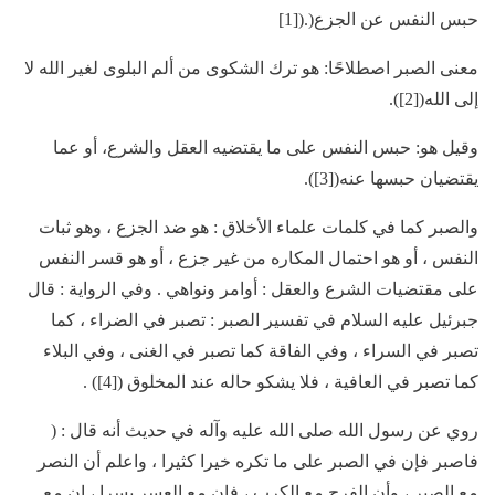
حبس النفس عن الجزع(.([1]
معنى الصبر اصطلاحًا: هو ترك الشكوى من ألم البلوى لغير الله لا
إلى الله([2]).
وقيل هو: حبس النفس على ما يقتضيه العقل والشرع، أو عما
يقتضيان حبسها عنه([3]).
والصبر كما في كلمات علماء الأخلاق : هو ضد الجزع ، وهو ثبات
النفس ، أو هو احتمال المكاره من غير جزع ، أو هو قسر النفس
على مقتضيات الشرع والعقل : أوامر ونواهي . وفي الرواية : قال
جبرئيل عليه السلام في تفسير الصبر : تصبر في الضراء ، كما
تصبر في السراء ، وفي الفاقة كما تصبر في الغنى ، وفي البلاء
كما تصبر في العافية ، فلا يشكو حاله عند المخلوق ([4]) .
روي عن رسول الله صلى الله عليه وآله في حديث أنه قال : (
فاصبر فإن في الصبر على ما تكره خيرا كثيرا ، واعلم أن النصر
مع الصبر ، وأن الفرج مع الكرب ، فإن مع العسر يسرا ، إن مع