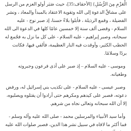
الْعَزْمِ مِنَ الرُّسُلِ} [الأحقاف:35]، حيث صَبَر أولو العزم من الرسل
على مشاقِّ الدعوة إلى الله وتقوية الاعتقاد بالمبدأ والمعاد ، ونشر
الفضيلة ، وقمع الرذيلة ، فأبلوا بلاءً حسنا، إذ صبر نوح - عليه
السلام - وقضى ألف سنة إلا خمسين عامًا كلها في الدعوة الى الله
سبحانه، وصبر إبراهيم - عليه السلام - على كل ما نزل به فجُمع له
الحطب الكثير، وأوقدت فيه النار العظيمة، فألقي فيها، فكانت
بردًا وسلامًا.
وموسى - عليه السلام – إذ صبر على أذى فرعون وجبروته
وطغيانه.
وصبر عيسى - عليه السلام - على تكذيب بني إسرائيل له، ورفض
دعوته، فصبر على كيدهم ومكرهم حتى أرادوا أن يقتلوه ويصلبوه،
إلا أن الله سبحانه وتعالى نجاه من شرهم.
وأما سيد الأنبياء والمرسلين محمد - صلى الله عليه وآله وسلم -
فما أكثر ما لاقاه في سبيل نشر هذا الدين، فصبر صلوات الله عليه