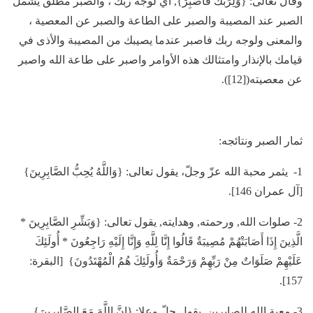
وقال تعالى: {وَلِرَبِّكَ فَاصْبِرْ}, أي لوجه ربك ، والصبر مطلق يشمل
الصبر عند المصيبة والصبر على الطاعة والصبر عن المعصية ،
والمعنى ولوجه ربك فاصبر عندما يصيبك من المصيبة والأذى في
قيامك بالإنذار وامتثالك هذه الأوامر واصبر على طاعة الله واصبر
عن معصيته([12]).
ثمار الصبر ونتائجه:
1- يثمر محبة الله عزّ وجلّ، يقول تعالى: {وَاللَّهُ يُحِبُّ الصَّابِرِينَ}
[آل عمران 146].
2- صلوات الله, ورحمته, وهدايته, يقول تعالى: {وَبَشِّرِ الصَّابِرِينَ *
الَّذِينَ إِذَا أَصَابَتْهُمْ مُصِيبَةٌ قَالُوا إِنَّا لِلَّهِ وَإِنَّا إِلَيْهِ رَاجِعُونَ * أُولَئِكَ
عَلَيْهِمْ صَلَوَاتٌ مِنْ رَبِّهِمْ وَرَحْمَةٌ وَأُولَئِكَ هُمُ الْمُهْتَدُونَ} [البقرة:
157].
3- معية الله للصابرين, يقول جلّ وعلا: {إِنَّ اللَّهَ مَعَ الصَّابِرِينَ}