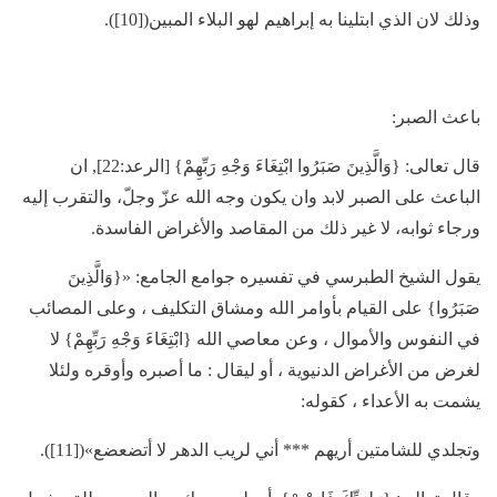
وذلك لان الذي ابتلينا به إبراهيم لهو البلاء المبين([10]).
باعث الصبر:
قال تعالى: {وَالَّذِينَ صَبَرُوا ابْتِغَاءَ وَجْهِ رَبِّهِمْ} [الرعد:22], ان
الباعث على الصبر لابد وان يكون وجه الله عزّ وجلّ، والتقرب إليه
ورجاء ثوابه، لا غير ذلك من المقاصد والأغراض الفاسدة.
يقول الشيخ الطبرسي في تفسيره جوامع الجامع: «{وَالَّذِينَ
صَبَرُوا} على القيام بأوامر الله ومشاق التكليف ، وعلى المصائب
في النفوس والأموال ، وعن معاصي الله {ابْتِغَاءَ وَجْهِ رَبِّهِمْ} لا
لغرض من الأغراض الدنيوية ، أو ليقال : ما أصبره وأوقره ولئلا
يشمت به الأعداء ، كقوله:
وتجلدي للشامتين أريهم *** أني لريب الدهر لا أتضعضع»([11]).