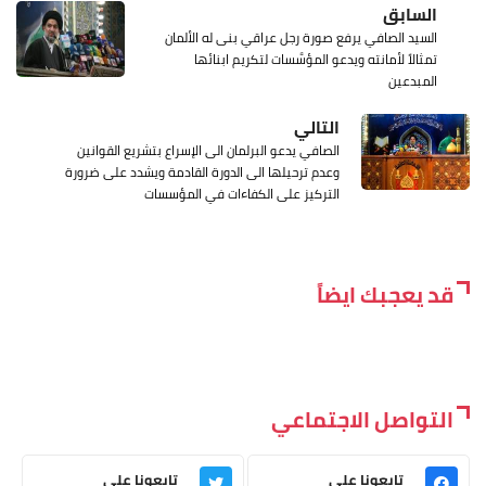
السابق
السيد الصافي يرفع صورة رجل عراقي بنى له الألمان
تمثالاً لأمانته ويدعو المؤسَّسات لتكريم ابنائها
المبدعين
التالي
الصافي يدعو البرلمان الى الإسراع بتشريع القوانين
وعدم ترحيلها الى الدورة القادمة ويشدد على ضرورة
التركيز على الكفاءات في المؤسسات
قد يعجبك ايضاً
التواصل الاجتماعي
تابعونا على
تابعونا على