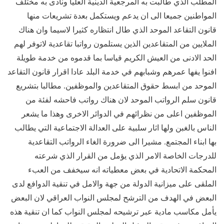
المطلب الذي طالبت به المرجعية الدينية العليا ونادى به مختلف
المواطنين جميعا الى ان يدعم ويستكمل بعدة تشريعات منها
قانون التقاعد الموحد الذي طال انتظاره كثيرا لاسيما وان هناك
الملايين من المتقاعدين الذين يستلمون رواتبا تقاعدية لاتوفر لهم
الحد الادنى من العيش الكريم قياسا بما قدموه من خدمة طويلة
افنوا يفها عمرهم وشبابهم في خدمة البلد عادا اقرار قانون التقاعد
الموحد من ابسط حقوق المتقاعدين والموظفين. مطالبا بتشريع
قانون سلم الرواتب الموحد لان هناك رواتب فاحشه لفئة من
الموظفين اعلى من نظرائهم في الدوائر الاخرى وهذا ما يشعر
الناس بالغبن ولها اثار سلبية على العدالة الاجتماعية التي يطالب
بها ابناء المجتمع. مشيرا الى ضرورة الغاء الرواتب التقاعدية
للدرجات الخاصة الامر الذي يؤمل من القرار الذي شرعته
المحكمة الاتحادية في بعض معطياته انه سيخفف من العبء
الملقى على ميزانية الدولة من جهة والامل في تنقية الدوافع لدى
البعض في الهدف من الترشح لمجلس النواب العراقي لان البعض
يأمل مكاسب مادية عبر ترشيحه لمجلس النواب كما ان تنقية هذه