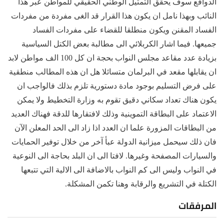
الدوافع سوف يحقق التمثيل الوطني الحقيقي للمواطن عبر هذا
النائب وبهذا نامل ان يكون هذا القرار قد الغى مفردة من مفردات
الفساد المقنن ويكون منطلقا للقضاء على مفردات الفساد
جميعها. فيما اشار الكربلائي الى مطالبة بعض الكتل السياسية
بزيادة عدد مقاعد مجلس النواب بحجة ان كل 100 الف مواطن لابد
ان يقابلها مقعد في البرلمان متسائلا هل ان هذه المطالب منطقية
على فرض التسليم بوجود مادة دستورية تلزم بذلك فالواجب ان
يكون هناك تعداد سكاني دقيق تقوم به وزارة التخطيط ولا يمكن
الاعتماد على البطاقة التموينية وذلك لافتقارها للدقة فهناك العديد
من البطاقات المزورة علما ان العدد اذا زاد الى الحد المعلن الآن
فان ذلك سيحمل ميزانية الدولة عبأ آخر من خلال توفير الحمايات
والسيارات المصفحة وغيرها. لافتا الى ان البلد بحاجة الى النوعية
في النواب وليس الى كم النواب بالاضافة الى الالية التي تتبعها
الكتلة في التشريع والرقابة وهنا تكمن المشكلة.
المرفقات