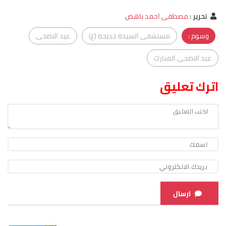
تحرير
:
مصطفى احمد باهض
وسوم :
مستشفى السيدة خديجة (ع)
عيد الاضحى
عيد الاضحى المبارك
اترك تعليق
ارسال