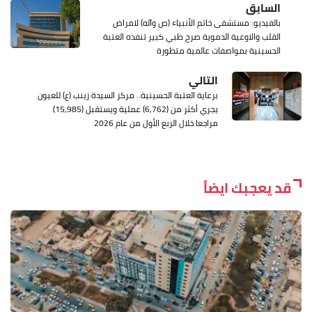
السابق
بالفيديو: مستشفى خاتم الأنبياء (ص وآله) لامراض
القلب والاوعية الدموية صرح طبي كبير تنفذه العتبة
الحسينية بمواصفات عالمية متطورة
التالي
برعاية العتبة الحسينية.. مركز السيدة زينب (ع) للعيون
يجري أكثر من (6,762) عملية ويستقبل (15,985)
مراجعا خلال الربع الأول من عام 2026
قد يعجبك ايضاً