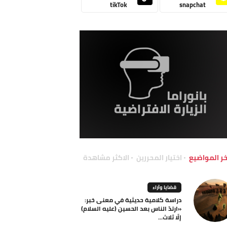
tikTok
snapchat
خر المواضيع
اختيار المحررين
الاكثر مشاهدة
قضايا وآراء
دراسة كلامية حديثية في معنى خبر:
«ارتدّ الناس بعد الحسين (عليه السلام)
إلّا ثلاث...