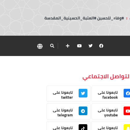
:
#وفاء_للحسين #العتبة_الحسينية_المقدسة
لتواصل الاجتماعي
تابعونا على
تابعونا على
twitter
facebook
تابعونا على
تابعونا على
telegram
youtube
تابعونا على
تابعونا على