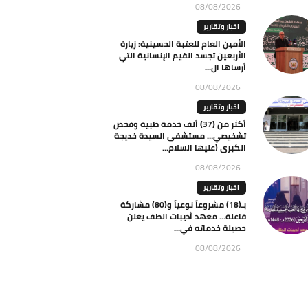
08/08/2026
اخبار وتقارير
الأمين العام للعتبة الحسينية: زيارة
الأربعين تجسد القيم الإنسانية التي
أرساها ال...
08/08/2026
اخبار وتقارير
أكثر من (37) ألف خدمة طبية وفحص
تشخيصي… مستشفى السيدة خديجة
الكبرى (عليها السلام...
08/08/2026
اخبار وتقارير
بـ(18) مشروعاً نوعياً و(80) مشاركة
فاعلة… معهد أديبات الطف يعلن
حصيلة خدماته في...
08/08/2026