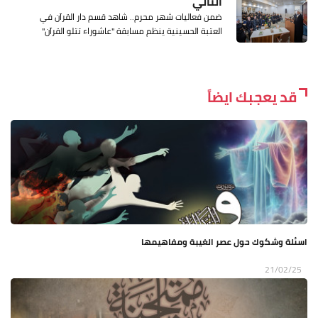
التالي
ضمن فعاليات شهر محرم.. شاهد قسم دار القرآن في
العتبة الحسينية ينظم مسابقة "عاشوراء تتلو القرآن"
قد يعجبك ايضاً
اسئلة وشكوك حول عصر الغيبة ومفاهيمها
21/02/25