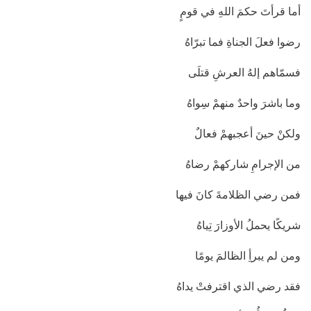
أما قرأتَ حكمَ اللهِ في قومٍ
رضوا فعلَ الجناةِ فما تبرّاهُ
فسمّاهم إلهُ العرشِ قتلَى
وما باشرَ واحدٌ منهمْ سِواهُ
ولكنْ حينَ أعجبهمْ فعالٌ
من الإجرامِ شاركهمْ رضاهُ
فمن رضي الظلامةَ كانَ فيها
شريكًا يحملُ الأوزارَ تِياهُ
ومن لم يبرأِ الظالمَ يومًا
فقد رضي الذي اقترفتْ يداهُ