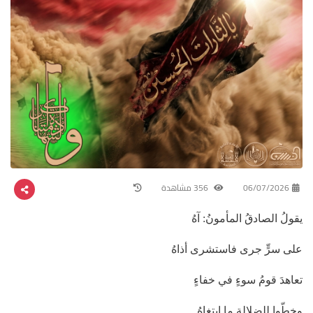
06/07/2026
356 مشاهدة
يقولُ الصادقُ المأمونُ: آهُ
على سرٍّ جرى فاستشرى أذاهُ
تعاهدَ قومُ سوءٍ في خفاءٍ
وخطّوا للضلالةِ ما ابتغاهُ