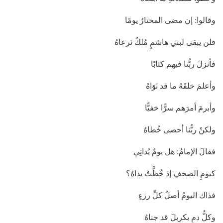
وقالوا: إن مضى المختارُ يومًا
فلن يبقى لبني هاشمٍ مُلكٌ نَرعاهُ
فأنزلَ ربُّنا فيهم كتابًا
وأعلمَ خلقَهُ ما قد نَوَاهُ
وأبرمَ أمرَهم سرًّا خفيًّا
ولكنْ ربُّنا أحصى خُطاهُ
فقالَ الإمامُ: هل يومٌ يُدانِي
كيومِ الصحفِ إذ خُطَّتْ يداهُ؟
فذاك اليومُ أصلُ كلِّ رزءٍ
وكلُّ دمٍ بكربلَ قد جناهُ