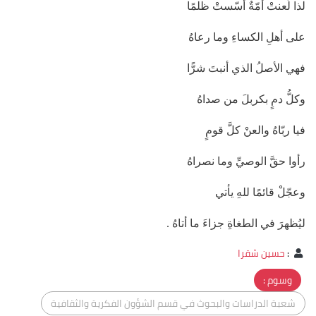
لذا لُعنتْ أُمّةٌ أسّستْ ظلمًا
على أهلِ الكساءِ وما رعاهُ
فهي الأصلُ الذي أنبتَ شرًّا
وكلُّ دمٍ بكربلَ من صداهُ
فيا ربّاهُ والعنْ كلَّ قومٍ
رأوا حقَّ الوصيِّ وما نصراهُ
وعجّلْ قائمًا للهِ يأتي
ليُظهرَ في الطغاةِ جزاءَ ما أتاهُ .
:
حسين شقرا
وسوم :
شعبة الدراسات والبحوث في قسم الشؤون الفكرية والثقافية