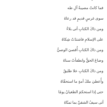
فما كانتْ مصيبةُ آلِ طه
سوى غرسٍ قديمٍ قد رعاهُ
ومن ذاكَ الكتابِ أتى بلاءٌ
على الإسلامِ فاشتدّتْ شِكاهُ
ومن ذاكَ الكتابِ أُقصيَ الوصيُّ
وضاعَ الحقُّ وانطفأتْ سناهُ
ومن ذاكَ الكتابِ علا طليقٌ
وأُعطيَ ملكَ أمةٍ ما استحقّاهُ
حتى إذا استحكمَ الطغيانُ يومًا
أتى سيفُ الشقيِّ بما تمنّاهُ