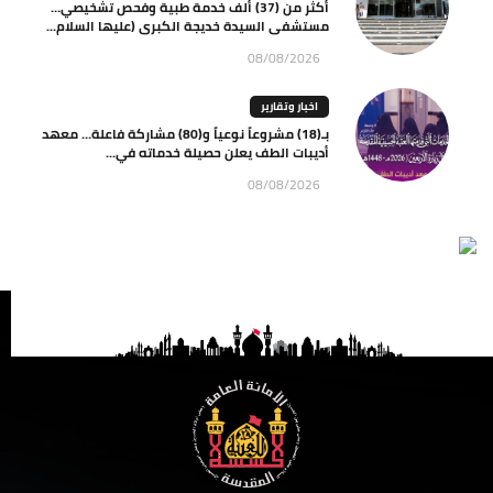
أكثر من (37) ألف خدمة طبية وفحص تشخيصي…
مستشفى السيدة خديجة الكبرى (عليها السلام...
08/08/2026
اخبار وتقارير
بـ(18) مشروعاً نوعياً و(80) مشاركة فاعلة… معهد
أديبات الطف يعلن حصيلة خدماته في...
08/08/2026