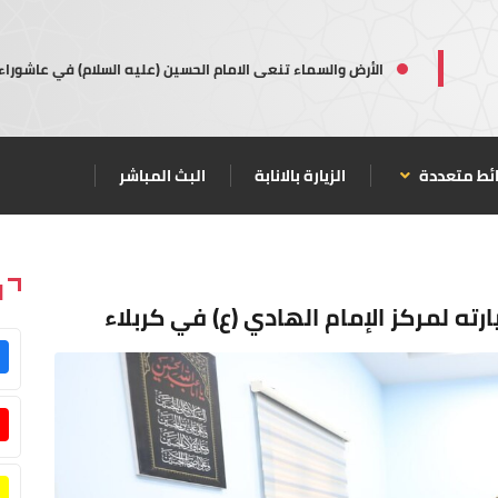
الأرض والسماء تنعى الامام الحسين (عليه السلام) في عاشوراء
ئط متعددة
الزيارة بالانابة
البث المباشر
ا
ته لمركز الإمام الهادي (ع) في كربلاء