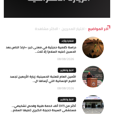
آخر المواضيع
اختيار المحررين
الاكثر مشاهدة
قضايا وآراء
دراسة كلامية حديثية في معنى خبر: «ارتدّ الناس بعد
الحسين (عليه السلام) إلّا ثلاث...
08/08/2026
اخبار وتقارير
الأمين العام للعتبة الحسينية: زيارة الأربعين تجسد
القيم الإنسانية التي أرساها ال...
08/08/2026
اخبار وتقارير
أكثر من (37) ألف خدمة طبية وفحص تشخيصي…
مستشفى السيدة خديجة الكبرى (عليها السلام...