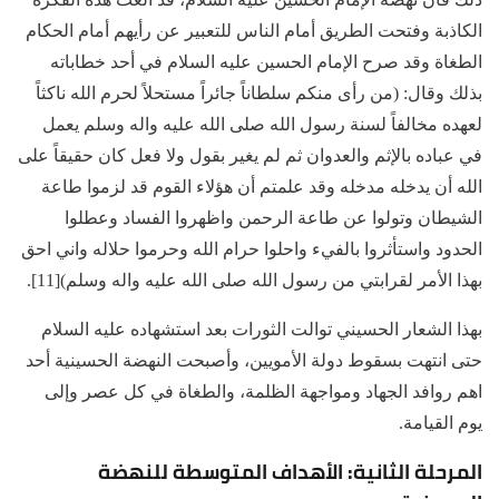
الكاذبة وفتحت الطريق أمام الناس للتعبير عن رأيهم أمام الحكام
الطغاة وقد صرح الإمام الحسين عليه السلام في أحد خطاباته
بذلك وقال: (من رأى منكم سلطاناً جائراً مستحلاً لحرم الله ناكثاً
لعهده مخالفاً لسنة رسول الله صلى الله عليه واله وسلم يعمل
في عباده بالإثم والعدوان ثم لم يغير بقول ولا فعل كان حقيقاً على
الله أن يدخله مدخله وقد علمتم أن هؤلاء القوم قد لزموا طاعة
الشيطان وتولوا عن طاعة الرحمن واظهروا الفساد وعطلوا
الحدود واستأثروا بالفيء واحلوا حرام الله وحرموا حلاله واني احق
بهذا الأمر لقرابتي من رسول الله صلى الله عليه واله وسلم)[11].
بهذا الشعار الحسيني توالت الثورات بعد استشهاده عليه السلام
حتى انتهت بسقوط دولة الأمويين، وأصبحت النهضة الحسينية أحد
اهم روافد الجهاد ومواجهة الظلمة، والطغاة في كل عصر وإلى
يوم القيامة.
المرحلة الثانية: الأهداف المتوسطة للنهضة