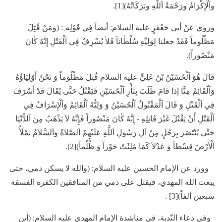
واَلْإِكْرَامُ ورَحْمَةُ اَللَّهِ وبَرَكَاتُهُ)[1].
وروي عَنْ أبي جَعْفَرٍ عليه السلام: أيضاً فِي قَوْلِه ِ: (وَمَنْ قُتِلَ
مَظْلُوماً فَقَدْ جعلنا لِوَلِيِّهِ سُلْطٰاناً فَلاٰ يُسْرِفْ فِي اَلْقَتْلِ إِنَّهُ كٰانَ
مَنْصُوراً).
قَالَ هُوَ اَلْحُسَيْنُ بْنُ عَلِيٍّ عليه السلام قُتِلَ مَظْلُوماً وَ نَحْنُ أَوْلِيَاؤُهُ
وَاَلْقَائِمُ مِنَّا إذا قَامَ طَلَبَ بِثَأْرِ اَلْحُسَيْنِ فَيَقْتُلُ حَتَّى يُقَالَ قَدْ أَسْرَفَ
فِي اَلْقَتْلِ وَ قَالَ اَلْمَقْتُولُ اَلْحُسَيْنُ وَ وَلِيُّهُ اَلْقَائِمُ وَاَلْإِسْرَافُ فِي
اَلْقَتْلِ أَنْ يَقْتُلَ غَيْرَ قَاتِلِهِ - إِنَّهُ كٰانَ مَنْصُوراً فَإِنَّهُ لاَ يَذْهَبُ مِنَ اَلدُّنْيَا
حَتَّى يُنْتَصَرَ بِرَجُلٍ مِنْ آلِ رَسُولِ اَللَّهِ عَلَيْهِمُ اَلصَّلاَةُ وَاَلسَّلاَمُ يَمْلَأُ
اَلْأَرْضَ قِسْطاً وَ عَدْلاً كَمَا مُلِئَتْ جَوْراً وَ ظُلْماً)[2].
وورد عن الإمام الحسين عليه السلام: (والله لا يسكن دمي، حتى
يبعث الله المهدي، فيقتل على دمي من المنافقين الكفرة الفسقة
سبعين ألفاً)[3] .
وفي دعاء النّدبة، في مناشدة الإمام المهدي عليه السلام: (أين