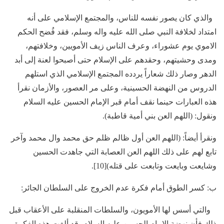
والذي كان يصور نفسه للناس، والمجتمع الإسلامي على أنه
امتداد لخلافة النبي صلى الله عليه واله وسلم، فقد فُضح الحكم
الاموي يوم عشوراء، وعرف الناس زيف الأمويين، وخلافتهم،
ومدى وحشيتهم، وحقدهم على الإسلام حتى أصبحوا لعنة إلى أبد
الدهر وصار ذلك شعاراً يردده المجتمع الإسلامي الذي استلهم
الدروس من النهضة الحسينية، وعلى مر العصور، والأزمان نقرأ
هذه العبارات حينما نقف أمام قبر الإمام الحسين عليه السلام
ونقول: (اللهم العن بني أمية قاطبة).
ونقرأ أيضاً: (اللهم العن أول ظالم ظلم حق محمد وال محمد وآخر
تابع لهم على ذلك اللهم العن العصابة التي جاهدت الحسين
وشايعت وبايعت وتابعت على قتله)[10].
ب: كسر الطوق أمام فكرة عدم الخروج على السلطان الجائر:
والتي أسس لها الأمويون، والسلطات المنقلبة على الأعقاب قبل
ذلك فأن نهضة الإمام الحسين عليه السلام، قد ألغت هذه الفكرة