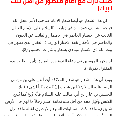
طلب ثأرك مع امام منصور من اهل بيت
نبيك)
إن هذا الشعار هو أيضاً شعار الإمام صاحب الأمر عجل الله
فرجه الشريف فقد ورد في زيارته: (السلام على الإمام العالم
الغائب عن الابصار الحاضر في الامصار والغائب عن العيون
والحاضر في الأفكار بقية الاخيار الوارث ذا الفقار الذي يظهر في
بيت الله ذي الاستار وينادي بشعار يالثارات الحسين)[8].
لذا يكرر المؤمنين في دعاء الندبة هذه العبارة: (أين الطالب بدم
المقتول بكربلاء).
وورد أن هذا الشعار هو شعار الملائكة أيضاً عن علي بن موسى
الرضا عليه السلام: (يا بن شبيب إنْ كنتَ باكياً لشيء فأبكِ
للحسين بن علي بن أبي طالب عليه السلام فإنَّه ذُبِحَ كما يُذبح
الكبش وقُتِلَ معه من أهل بيته ثمانية عشر رجلاً ما لهم في الأرض
شبيهون، ولقد بكتْ السماوات السبع والأرضون لقتله ولقد نزلَ
إلى الأرض من الملائكة أربعة آلاف لنصره، فلم يُؤذن لهم، فهم عند