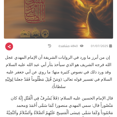
01/07/2025
4840 مشاهدة
إن من أبرز ما ورد في الروايات الشريفة أن الإمام المهدي عجل
الله فرجه الشريف هو الذي سيأخذ بثأر أبي عبد الله عليه السلام
وقد ورد ذلك في نصوص كثيرة منها: ما روي عن أبي جعفر عليه
السلام في تفسير قوله تعالى: (وَمَنْ قُتِلَ مَظْلُوماً فَقَدْ جعلنا لِوَلِيِّهِ
سلطاناً).
قال الإمام الحسين عليه السلام: (فَلاٰ يُسْرِفْ فِي اَلْقَتْلِ إِنَّهُ كان
مَنْصُوراً قال: سمي المهدي منصورا كَمَا سَمَّى أَحْمَدَ وَمحمد
مَحْمُوداً وَكَمَا سَمَّى عِيسَى اَلْمَسِيحَ عَلَيْهِمُ اَلصَّلاَةُ واَلسَّلاَمُ واَلتَّحِيَّةُ