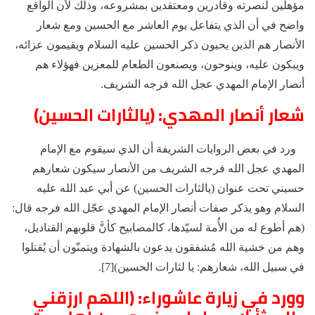
مؤهلين لنصرته وقادرين ومعتقدين بمشروعه، وذلك لأن الواقع
واضح في أن الذي يتفاعل يوم العاشر مع الحسين ومع شعار
الأنصار هم الذين يحيون ذكر الحسين عليه السلام ويقيمون عزائه،
ويبكون عليه، وينوحون، ويصنعون الطعام للمعزين فهؤلاء هم
أنصار الإمام المهدي عجل الله فرجه الشريف.
شعار أنصار المهدي: (يالثارات الحسين)
ورد في بعض الروايات الشريفة أن الذي سيقوم مع الإمام
المهدي عجل الله فرجه الشريف من الأنصار سيكون شعارهم
حسيني تحت عنوان (يالثارات الحسين) عن أبي عبد الله عليه
السلام وهو يذكر صفات أنصار الإمام المهدي عجّل الله فرجه قال:
(هم أطوع له من الأُمة لسيّدها، كالمصابيح كأنَّ قلوبهم القناديل،
وهم من خشية الله مُشفقون يدعون بالشهادة ويتمنّون أن يُقتلوا
في سبيل الله، شعارهم: يا لثارات الحسين)[7].
وورد في زيارة عاشوراء: (اللهم ارزقني