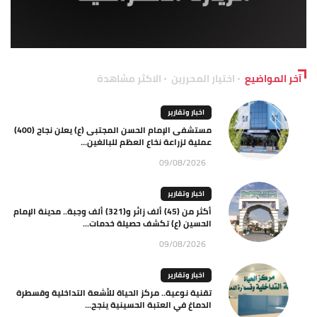
آخر المواضيع
اختيار المحررين
الاكثر مشاهدة
اخبار وتقارير
مستشفى الإمام الحسن المجتبى (ع) يعلن نجاح (400)
عملية لزراعة نخاع العظم للبالغين...
09/08/2026
اخبار وتقارير
أكثر من (45) ألف زائر و(321) ألف وجبة.. مدينة الإمام
الحسين (ع) تكشف حصيلة خدمات...
09/08/2026
اخبار وتقارير
تقنية نوعية.. مركز الحياة للأشعة التداخلية وقسطرة
الدماغ في العتبة الحسينية ينجح...