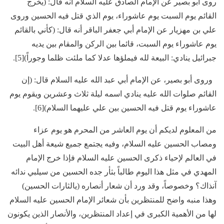
روى أبو بصير عن الإمام الصادق عليه السلام أنه قال: (يخرج
القائم يوم السبت يوم عاشوراء، يوم الذي قتل فيه الحسين وروى
علي بن مهزيار عن الإمام أبي جعفر الباقر أنه قال: (كأني بالقائم
يوم عاشوراء يوم السبت، قائما بين الركن والمقام بين يديه
جبرائيل ينادي: البيعة لله فيملؤها عدلا كما ملئت ظلما وجوراً)[5].
وروى أبو بصير، عن الإمام أبي عبد الله عليه السلام قال: (إن
القائم صلوات الله عليه ينادي اسمه ليلة ثلاث وعشرين ويقوم يوم
عاشوراء يوم قتل فيه الحسين بين علي عليهما السلام)[6].
من المعلوم لديكم أن يوم العاشر من المحرم هو يوم عزاء
ومصاب الحسين عليه السلام، وفيه يجتمع جميع شيعة أهل البيت
في العالم لإحياء ذكرى الحسين عليه السلام فإذا خرج الإمام
المهدي في مثل هذا اليوم طالباً بثأر جده الحسين من سيلبي ندائه
آنذاك؟ وخصوصاً، وقد ورد أن شعار أنصاره (يالثارات الحسين)
وهذا منبه واضح للمنتظرين بأن شعائر الإمام الحسين عليه السلام
لها من الأهمية الكبرى في إعداد المنتظرين، والأنصار الذين يكونون