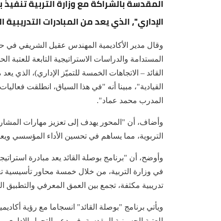
المقدسة بالشراكة مع وزارة التربية تنفيذ ب
الإداري"، الذي يعد من المبادرات التدريبية ا
وقال مدير الأكاديمية المهندس عقيل الشريفي في حدي
المستدامة والدراسات الاستراتيجية التابعة للعتبة الح
القائد – الاتجاهات الخمسة للتميّز الإداري)، الذي يعد
القيادية"، مبينا أنه "في هذا السياق، انطلقت فعاليات
المدرب محمد عماد".
وأضاف، أن "المحور يهدف إلى تعزيز مهارات المشارك
التربوية، مما يساهم في تحسين الأداء المؤسسي ويعز
وأوضح، أن "برنامج بوصلة القائد يعد مبادرة استراتيجي
في وزارة التربية، من خلال خمسة محاور تأسيسية تغط
تدريبية مكثفة، تجمع بين العمق المعرفي والتطبيق ال
ويأتي برنامج "بوصلة القائد" انسجاما مع رؤية أكاديمي
للعتبة الحسينية المقدسة، في دعم التحول الإداري و