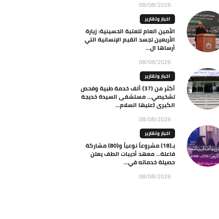
08/08/2026
اخبار وتقارير
الأمين العام للعتبة الحسينية: زيارة
الأربعين تجسد القيم الإنسانية التي
أرساها ال...
08/08/2026
اخبار وتقارير
أكثر من (37) ألف خدمة طبية وفحص
تشخيصي… مستشفى السيدة خديجة
الكبرى (عليها السلام...
08/08/2026
اخبار وتقارير
بـ(18) مشروعاً نوعياً و(80) مشاركة
فاعلة… معهد أديبات الطف يعلن
حصيلة خدماته في...
08/08/2026