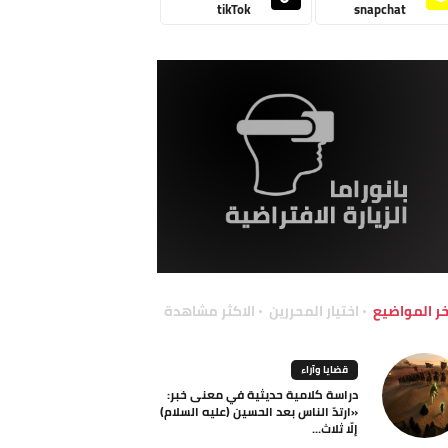
tikTok
snapchat
خر المواضيع
اختيار المحررين
الاكثر مشاهدة
قضايا وآراء
دراسة كلامية حديثية في معنى خبر:
«ارتدّ الناس بعد الحسين (عليه السلام)
إلّا ثلاث...