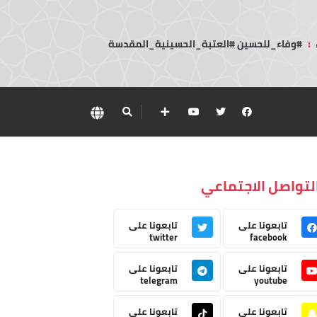
:
#وفاء_للحسين #العتبة_الحسينية_المقدسة
لتواصل الاجتماعي
تابعونا على
تابعونا على
twitter
facebook
تابعونا على
تابعونا على
telegram
youtube
تابعونا على
تابعونا على