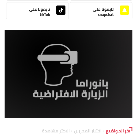
تابعونا على
تابعونا على
tikTok
snapchat
آخر المواضيع
اختيار المحررين
الاكثر مشاهدة