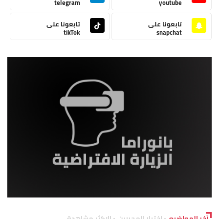
telegram
youtube
تابعونا على
تابعونا على
tikTok
snapchat
آخر المواضيع
اختيار المحررين
الاكثر مشاهدة