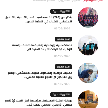
التقارير المصورة
بأكثر من (795) ألف مستفيد.. قسم التنمية والتأهيل
الاجتماعي للشباب في العتبة الحس...
06/08/2026
اخبار وتقارير
خدمات طبية وإرشادية وتقنية متكاملة.. جامعة
الزهراء (ع) للبنات التابعة للعتبة الح...
06/08/2026
اخبار وتقارير
عمليات جراحية وقسطرات قلبية.. مستشفى الإمام
زين العابدين (ع) التابع للعتبة الحسي...
06/08/2026
التقارير المصورة
برعاية العتبة الحسينية.. مؤسسة أهل البيت (ع) تقيم
ملتقى الأربعين العالمي بمشاركة...