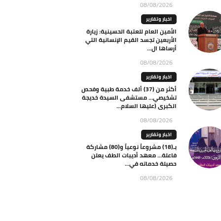
08/08/2026
اخبار وتقارير
الأمين العام للعتبة الحسينية: زيارة
الأربعين تجسد القيم الإنسانية التي
أرساها ال...
08/08/2026
اخبار وتقارير
أكثر من (37) ألف خدمة طبية وفحص
تشخيصي… مستشفى السيدة خديجة
الكبرى (عليها السلام...
08/08/2026
اخبار وتقارير
بـ(18) مشروعاً نوعياً و(80) مشاركة
فاعلة… معهد أديبات الطف يعلن
حصيلة خدماته في...
08/08/2026