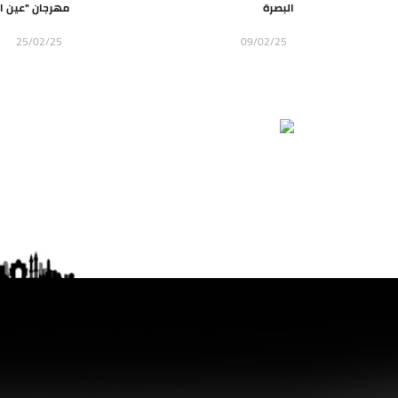
البصرة
مهرجان "عين ال
25/02/25
09/02/25