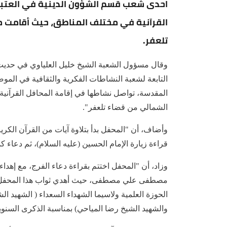
احدى شعب قسم الشؤون الدينية في العتبة
القرآنية في مختلف المناطق، حيث أقامت م
تلعفر.
وقال مسؤول الشعبة الشيخ خليل العلياوي في حديث لـ
التابعة لشعبة النشاطات الفكرية والثقافية في الم
المقدسة، تواصل نشاطها في إقامة المحافل القرآني
الشمالي من قضاء تلعفر".
وأضاف، أن "المحفل بدأ بتلاوة آيات من القرآن الكر
قراءة زيارة الإمام الحسين (عليه السلام)، ثم دعاء ك
وزاد، أن "المحفل اختتم بقراءة دعاء الفرج، مع إهداء
مصطفى علي مصطفى، حيث أهدي ثواب هذا المحفل الق
الحوزة العلمية ولاسيما الشهداء السعداء ( الشهيد 
والشهيد الشيخ رضا المياحي) بمناسبة الذكرى السنوية