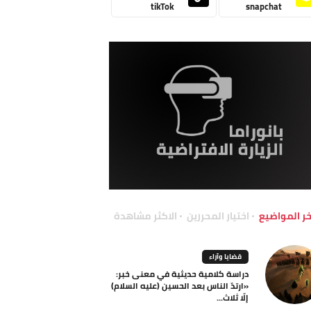
tikTok
snapchat
خر المواضيع
اختيار المحررين
الاكثر مشاهدة
قضايا وآراء
دراسة كلامية حديثية في معنى خبر:
«ارتدّ الناس بعد الحسين (عليه السلام)
إلّا ثلاث...