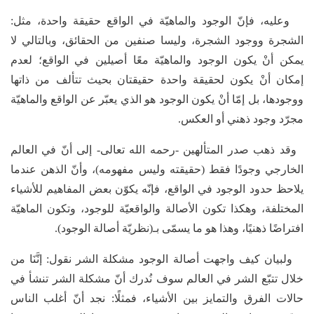
وعليه، فإنّ الوجود والماهيّة في الواقع حقيقة واحدة، مثل:
الشجرة ووجود الشجرة، وليسا صنفين من الحقائق، وبالتالي لا
يمكن أنْ يكون الوجود والماهيّة معًا أصيلين في الواقع؛ لعدم
إمكان أنْ يكون لحقيقة واحدة حقيقتان بحيث تتألف من ذاتها
ووجودها، بل إمّا أنْ يكون الوجود هو الذي يعبّر عن الواقع والماهيّة
مجرّد وجود ذهني أو العكس.
وقد ذهب صدر المتألهين -رحمه الله تعالى- إلى أنّ في العالم
الخارجي وجودًا فقط (حقيقته وليس مفهومه)، وأنّ الذهن عندما
يلاحظ حدود الوجود في الواقع، فإنّه يكوّن بعض المفاهيم للأشياء
المختلفة، وهكذا تكون الأصالة والواقعيّة للوجود، وتكون الماهيّة
افتراضًا ذهنيًا، وهذا هو ما يسمّى بـ(نظريّة أصالة الوجود).
ولبيان كيف واجهت أصالة الوجود مشكلة الشر نقول: إنَّنَا من
خلال تتبّع الشر في العالم سوف نُدرك أنّ مشكلة الشر تنشأ في
حالات الفرق والتمايز بين الأشياء، فمثلًا: نجد أنّ أغلب الناس