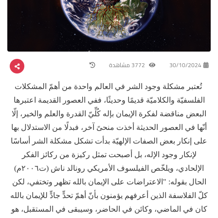
30/10/2024
3772 مشاهدة
تُعتبر مشكلة وجود الشر في العالم واحدة من أهمّ المشكلات
الفلسفيّة والكلاميّة قديمًا وحديثًا، ففي العصور القديمة اعتبرها
البعض مناقضة لفكرة الإيمان بإله كُلِّيّ القدرة والعلم والخير، إلّا
أنّها في العصور الحديثة أخذت منحىً آخر، فبدلًا من الاستدلال بها
على إنكار بعض الصفات الإلهيّة بدأت تشكل مشكلة الشر أساسًا
لإنكار وجود الإله، بل أصبحت تمثل ركيزة من ركائز الفكر
الإلحادي، ويلخّص الفيلسوف الأمريكي رونالد ناش (ت٢٠٠٦م)
الحال بقوله: "الاعتراضات على الإيمان بالله تظهر وتختفي، لكن
كلّ الفلاسفة الذين أعرفهم يؤمنون بأنّ أهمّ تحدٍّ جادٍّ للإيمان بالله
كان في الماضي، وكائن في الحاضر، وسيبقى في المستقبل، هو