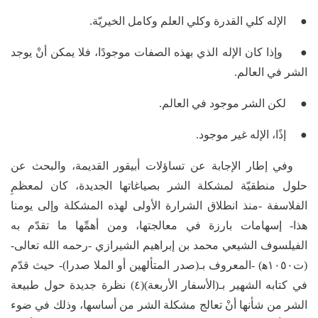
● الإله كلي القدرة وكلي العلم وكامل الخيريّة.
● وإذا كان الإله الذي بهذه الصفات موجودًا، فلا يمكن أنْ يوجد
الشر في العالم.
● لكن الشر موجود في العالم.
● إذًا، الإله غير موجود.
وفي إطار الإجابة عن تساؤلات أبيقور القديمة، والبحث عن
حلول منطقيّة لمشكلة الشر بصياغاتها الجديدة، كان لمعظمِ
الفلاسفة -منذ انطلاق الشرارة الأولى لهذه المشكلة وإلى يومنا
هذا- إسهامات بارزة في معالجتها، ومن أهمِّها ما تقدّم به
الفيلسوف الشيعي محمد بن إبراهيم الشيرازي -رحمه الله تعالى-
(ت١٠٥٠ه‍) -المعروف بـ(صدر المتألهين أو الملا صدرا)- حيث قدّم
في كتابه الشهير بـ(الأسفار الأربعة)(٤) نظرة جديدة حول طبيعة
الشر من شأنها أنْ تعالج مشكلة الشر من أساسها، وذلك في ضوء