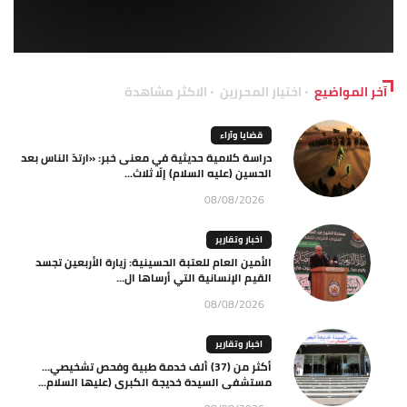
آخر المواضيع
اختيار المحررين
الاكثر مشاهدة
قضايا وآراء
دراسة كلامية حديثية في معنى خبر: «ارتدّ الناس بعد
الحسين (عليه السلام) إلّا ثلاث...
08/08/2026
اخبار وتقارير
الأمين العام للعتبة الحسينية: زيارة الأربعين تجسد
القيم الإنسانية التي أرساها ال...
08/08/2026
اخبار وتقارير
أكثر من (37) ألف خدمة طبية وفحص تشخيصي…
مستشفى السيدة خديجة الكبرى (عليها السلام...