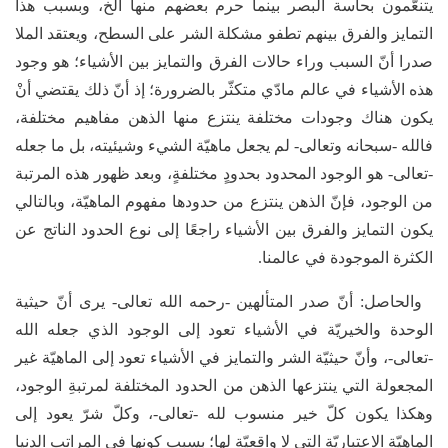
يتنعّمون بحاسة البصر بينما حرم بعضهم منها الخ، وبسبب هذا
التمايز والفرق بينهم تطفو مشكلة الشر على السطح، ويعتقد الملا
صدرا أنّ السبب وراء حالات الفرق والتمايز بين الأشياء؛ هو وجود
هذه الأشياء في عالم مادّي متكثّر بالضرورة؛ إذ أنّ ذلك يقتضي أنْ
يكون هناك وجودات مختلفة ينتزع منها الذهن مفاهيم مختلفة،
فالله -سبحانه وتعالى- لم يجعل ماهيّة الشيء وشيئيته، بل ما جعله
-تعالى- هو الوجود المحدود بحدودٍ مختلفةٍ، وبعد ظهور هذه المرتبة
من الوجود، فإنّ الذهن ينتزع من حدودها مفهوم الماهيّة، وبالتالي
يكون التمايز والفرق بين الأشياء راجعًا إلى نوع الحدود الناتج عن
الكثرة الموجودة في عالمنا.
والحاصل: أنّ صدر المتألهين -رحمه الله تعالى- يرى أنّ حيثية
الوحدة والخيريّة في الأشياء تعود إلى الوجود الذي جعله الله
-تعالى-، وأنّ حيثيّة الشر والتمايز في الأشياء تعود إلى الماهيّة غير
المجعولة التي ينتزعها الذهن من الحدود المختلفة لمرتبةِ الوجود،
وهكذا يكون كلّ خير منسوب لله -تعالى-، وكلّ شرّ يعود إلى
الماهيّة الاعتباريّة التي لا واقعيّة لها؛ بسبب كونها في المراتب الدنيا