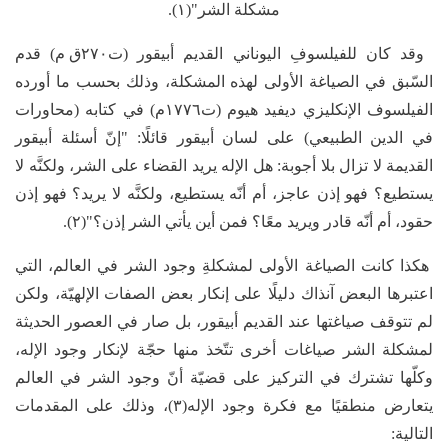
مشكلة الشر"(١).
وقد كان للفيلسوفِ اليوناني القديم أبيقور (ت٢٧٠ق م) قدم
السّبق في الصياغة الأولى لهذه المشكلة، وذلك بحسب ما أورده
الفيلسوف الإنكليزي ديفيد هيوم (ت١٧٧٦م) في كتابه (محاورات
في الدين الطبيعي) على لسان أبيقور قائلًا: "إنّ أسئلة أبيقور
القديمة لا تزال بلا أجوبة: هل الإله يريد القضاء على الشر، ولكنَّه لا
يستطيع؟ فهو إذن عاجز، أم أنّه يستطيع، ولكنَّه لا يريد؟ فهو إذن
حقود، أم أنّه قادر ويريد معًا؟ فمن أين يأتي الشر إذن؟"(٢).
هكذا كانت الصياغة الأولى لمشكلةِ وجود الشر في العالم، التي
اعتبرها البعض آنذاك دليلًا على إنكار بعض الصفات الإلهيّة، ولكن
لم تتوقف صياغتها عند القديم أبيقور، بل صار في العصور الحديثة
لمشكلة الشر صياغات أخرى تتّخذ منها حجّة لإنكار وجود الإله،
وكلّها تشترك في التركيز على قضيّة أنّ وجود الشر في العالم
يتعارض منطقيًا مع فكرة وجود الإله(٣)، وذلك على المقدمات
التالية: