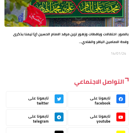
بالصور: احتفالات ويافطات وزهور تزين مرقد الامام الحسين (ع) تيمنا بذكرى
ولادة الامامين الباقر والهادي...
14/01/24
التواصل الاجتماعي
تابعونا على
تابعونا على
twitter
facebook
تابعونا على
تابعونا على
telegram
youtube