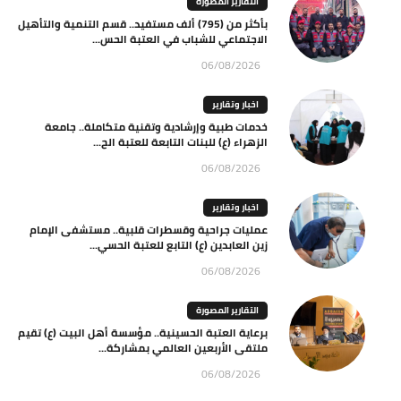
التقارير المصورة
بأكثر من (795) ألف مستفيد.. قسم التنمية والتأهيل
الاجتماعي للشباب في العتبة الحس...
06/08/2026
اخبار وتقارير
خدمات طبية وإرشادية وتقنية متكاملة.. جامعة
الزهراء (ع) للبنات التابعة للعتبة الح...
06/08/2026
اخبار وتقارير
عمليات جراحية وقسطرات قلبية.. مستشفى الإمام
زين العابدين (ع) التابع للعتبة الحسي...
06/08/2026
التقارير المصورة
برعاية العتبة الحسينية.. مؤسسة أهل البيت (ع) تقيم
ملتقى الأربعين العالمي بمشاركة...
06/08/2026