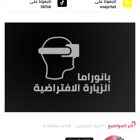
تابعونا على
تابعونا على
tikTok
snapchat
آخر المواضيع
اختيار المحررين
الاكثر مشاهدة