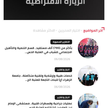
آخر المواضيع
اختيار المحررين
الاكثر مشاهدة
التقارير المصورة
بأكثر من (795) ألف مستفيد.. قسم التنمية والتأهيل
الاجتماعي للشباب في العتبة الحس...
06/08/2026
اخبار وتقارير
خدمات طبية وإرشادية وتقنية متكاملة.. جامعة
الزهراء (ع) للبنات التابعة للعتبة الح...
06/08/2026
اخبار وتقارير
عمليات جراحية وقسطرات قلبية.. مستشفى الإمام
زين العابدين (ع) التابع للعتبة الحسي...