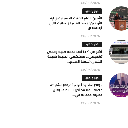
08/08/2026
اخبار وتقارير
الأمين العام للعتبة الحسينية: زيارة
الأربعين تجسد القيم الإنسانية التي
أرساها ال...
08/08/2026
اخبار وتقارير
أكثر من (37) ألف خدمة طبية وفحص
تشخيصي… مستشفى السيدة خديجة
الكبرى (عليها السلام...
08/08/2026
اخبار وتقارير
بـ(18) مشروعاً نوعياً و(80) مشاركة
فاعلة… معهد أديبات الطف يعلن
حصيلة خدماته في...
08/08/2026