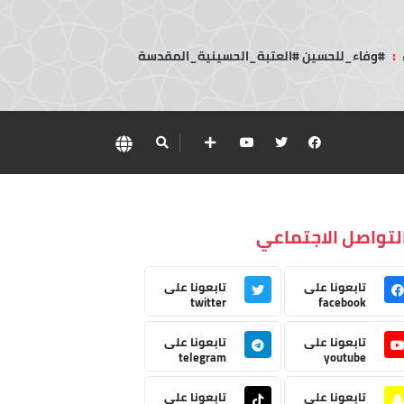
:
#وفاء_للحسين #العتبة_الحسينية_المقدسة
لتواصل الاجتماعي
تابعونا على
تابعونا على
twitter
facebook
تابعونا على
تابعونا على
telegram
youtube
تابعونا على
تابعونا على