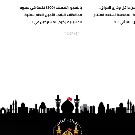
ن داخل وخارج العراق..
بالفديو : تضمنت (200) ختمة في عموم
ة المقدسة تستعد لافتتاح
محافظات البلاد.. الأمين العام للعتبة
القرآني الد...
الحسينية يكرم المشاركين في ا...
11/04/24