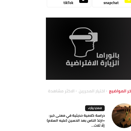
tikTok
snapchat
خر المواضيع
اختيار المحررين
الاكثر مشاهدة
قضايا وآراء
دراسة كلامية حديثية في معنى خبر:
«ارتدّ الناس بعد الحسين (عليه السلام)
إلّا ثلاث...