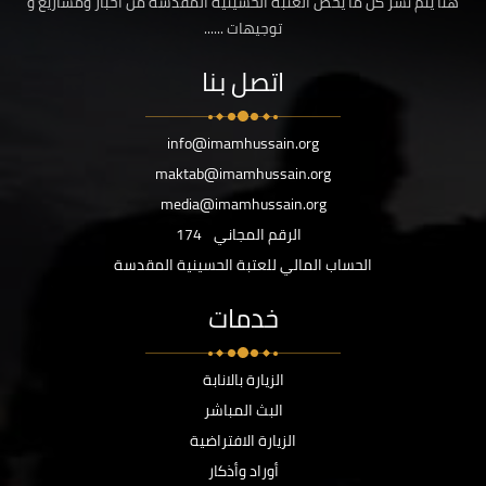
هنا يتم نشر كل ما يخص العتبة الحسينية المقدسة من اخبار ومشاريع و
توجيهات ......
اتصل بنا
info@imamhussain.org
maktab@imamhussain.org
media@imamhussain.org
الرقم المجاني
174
الحساب المالي للعتبة الحسينية المقدسة
خدمات
الزيارة بالانابة
البث المباشر
الزيارة الافتراضية
أوراد وأذكار