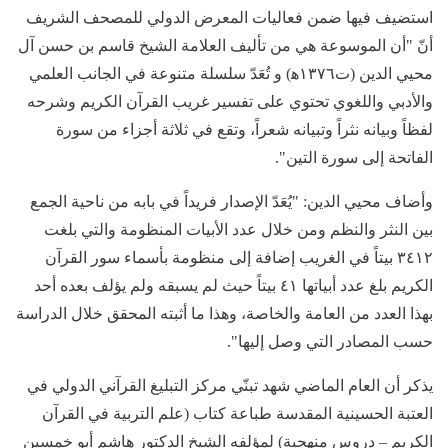
استضيف فيها ضمن فعاليات المعرض الدولي للمصحف الشريف
أنّ "أن الموسوعة هي من تأليف العلامة الشيخ قاسم بن حسن آل
محيي الدين (ت١٣٧٦ه‍) و تُعَدّ سلسلة متنوعة في الجانب العلمي
والأدبي واللغوي تحتوي على تفسير غريب القرآن الكريم وشرحه
لفظاً وبيانه نثراً وتبيانه شعراً، وتقع في ثلاثة أجزاء من سورة
الفاتحة إلى سورة التين".
وأضاف محيي الدين: "يُعَدّ الإصدار فريداً في بابه من ناحية الجمع
بين النثر والنظم ومن خلال عدد الأبيات المنظومة والتي بلغت
٣٤١٢ بيتاً في الغريب إضافة إلى منظومة بأسماء سور القرآن
الكريم بلغ عدد أبياتها ٤١ بيتاً حيث لم يسبقه ولم يؤلف بعده أحد
بهذا العدد من العامة والخاصة، وهذا ما أثبته المحقق خلال الدراسة
حسب المصادر التي وصل إليها".
يذكر أن العام الماضي شهد تبنّي مركز التبليغ القرآني الدولي في
العتبة الحسينية المقدسة طباعة كتاب (علم التربية في القرآن
الكريم – دروس منهجية) لمؤلفه الشيخ الدكتور هاشم أبو خمسين