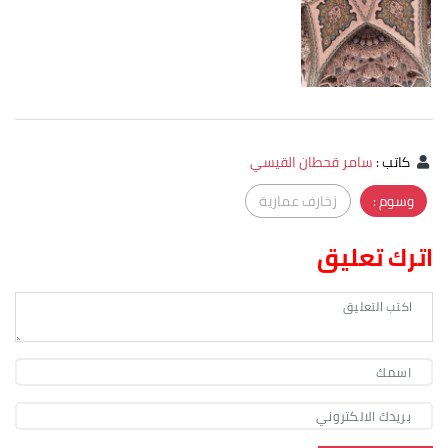
كاتب
:
سامر قحطان القيسي
وسوم :
زخارف عمارية
اترك تعليق