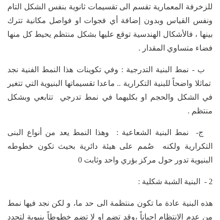
للزخرفة المعمارية تقسم الى تقسيمات ثانوية بنفس الشكل التام
ونفس القياس وبدون إضافة أي فجوات او فواصل مكانية تترك
بينها ، فالأشكال الهندسية توقع عليها بشكل منتظم يحيط كل منها
فضاء متساوي المقدار .
ب - نمط البنية التدرجية : وفي تكوينات هذا النمط الفنية نجد
تماثلا واضحاً للبنية التكرارية .. ماعدا تقسيماتها البنيوية التي تتغير
في الشكل والحجم او بكليهما في نمط تدرجي تتابعي وبشكل
منتظم .
ج- نمط البنية الشعاعية : وهذا النمط يعد من أنواع البنى
التكرارية ولكنه صُمم على هيئة دائرية بحيث تكون خطوطه
البنيوية تدور حول مركز بؤري واحد وثابت 0
2 - البنية الشبة شكلية :
هذه البنية عادة ما تكون منتظمة الى حد ما، و لكن نجد فيها نمط
من عدم الانتظام احياناً ،وقد تضم او لا تضم خطوطاً بنيوية لتحدد