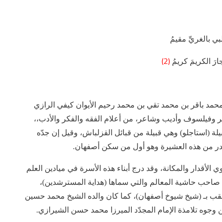
ي بالغريِّ مقيمُ
(2)
جارَ الكريمَ كريمُ
حمد باقر بن محمد تقي بن محمد رحيم الأيوان كيفي الرازي
 وفيلسوف وأديب وشاعر، من أعلام الفقه والفكر والأدب،،
ة (استاجلو) وهي قبيلة من قبائل القزلباش، وقيل إن جدّه
ي الأقدار والمكانة، وقد درج أبناء هذه الأسرة في ميادين العلم
م صاحب حاشية المعالم والتي سماها (هداية المسترشدين)،
ولقب بـ (شيخ شيوخ أصفهان)، كما كان والده الشيخ محمد حسين
وجوه تلامذة الإمام المجدّد الميرزا محمد حسن الشيرازي.