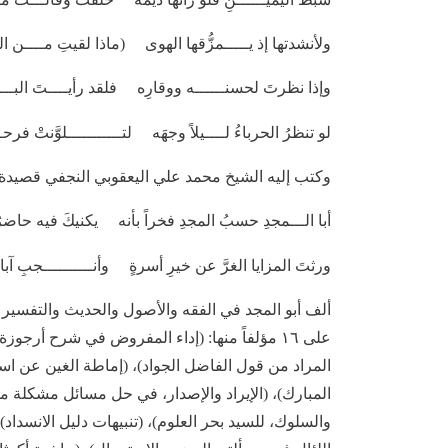
ولأنشدتها إذ يـــــمزُّقها الهوى (ماذا لقيتِ مــــن ال
وإذا نظرتَ لحسنــــــه ووقارِه فلقد رأيــــتَ البــــد
لو تنظرُ الحرباءُ لــــيلاً وجهَه لتـــــــــــلوَّنتْ فرحــ
وكتب إليه الشيخ محمد علي اليعقوبي النجفي قصيدة أ
أبا الـــمجدِ حسبُ المجدِ فخراً بأنه يكنيكَ فيه حا
ورثتَ المزايا الغرَّ عن خيرِ أسرةٍ وأنــــــــــجبِ آبا
ألف أبو المجد في الفقه والأصول والحديث والتفسير و
على ١٦ مؤلفاً منها: (إداء المفروض في شرح أر
المراد من قول الفاضل الجواد)، (إماطة الغين عن ا
المبارك)، (الإيراد والإصدار، في حل مسائل مشكلة م
والسلوك، للسيد بحر العلوم)، (تنبيهات دليل الانسد