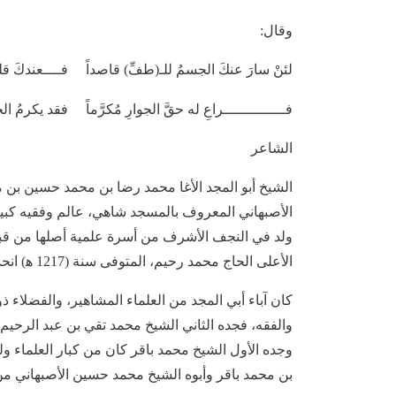
وقال:
لئنْ سارَ عنكَ الجسمُ للـ(طفِّ) قاصداً فــــعندكَ قلب
فــــــــــــــراعِ له حقَّ الجوارِ مُكرَّماً فقد يكرمُ ال
الشاعر
الشيخ أبو المجد الأغا محمد رضا بن محمد حسين بن م
الأصبهاني المعروف بالمسجد شاهي، عالم وفقيه كبير
ولد في النجف الأشرف من أسرة علمية أصلها من قبيل
الأعلى الحاج محمد رحيم، المتوفى سنة (1217 ه‍) انحدر من هذه العشيرة وهو أول من سكن أصفهان.
كان آباء أبي المجد من العلماء المشاهير، والفضلاء ذو
والفقه، فجده الثاني الشيخ محمد تقي بن عبد الرحي
وجده الأول الشيخ محمد باقر كان من كبار العلماء 
بن محمد باقر وأبوه الشيخ محمد حسين الأصبهاني من 