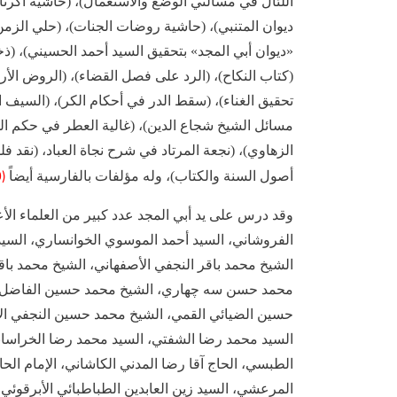
اللئال في مسألتي الوضع والاستعمال)، (حاشية أكرث
ديوان المتنبي)، (حاشية روضات الجنات)، (حلي الزم
«ديوان أبي المجد» بتحقيق السيد أحمد الحسيني)، (
(كتاب النكاح)، (الرد على فصل القضاء)، (الروض الأ
تحقيق الغناء)، (سقط الدر في أحكام الكر)، (السيف ا
مسائل الشيخ شجاع الدين)، (غالية العطر في حكم ال
الزهاوي)، (نجعة المرتاد في شرح نجاة العباد، (نقد فلس
(9)
أصول السنة والكتاب)، وله مؤلفات بالفارسية أيضاً
وقد درس على يد أبي المجد عدد كبير من العلماء الأع
الفروشاني، السيد أحمد الموسوي الخوانساري، السيد
الشيخ محمد باقر النجفي الأصفهاني، الشيخ محمد باق
محمد حسن سه چهاري، الشيخ محمد حسين الفاضل كو
حسين الضيائي القمي، الشيخ محمد حسين النجفي الأص
السيد محمد رضا الشفتي، السيد محمد رضا الخراسان
الطبسي، الحاج آقا رضا المدني الكاشاني، الإمام الح
المرعشي، السيد زين العابدين الطباطبائي الأبرقوئي،