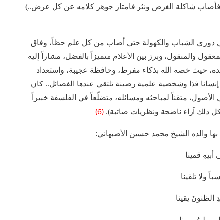
ظم فأصاب شاكلة الغرض ونثر فامتاز جوهر كلامه عن كل عرض..)
في دوري الشباب والكهولة حتى أصاب من كل علم حظاً، وفاق
معقول والمنقول، وبرز بين الأعلام متميزاً بالفضل، مشاراً إليه
 عنده، حيث خصه الله بذكاء مفرط، وحافظة عجيبة، واستعداد
انا فذا وشخصية علمية رصينة تلتقي عندها الفضائل.. كان
الأصول، متقناً لمباحثه ومسائله، متضلّعاً في الفلسفة خبيراً
(6)
 كل ذلك آراء ناضجة ونظريات صائبة).
ها والده الشيخ محمد حسين الأصبهاني:
أبيهِ قمينا
باً ولا تلقينا
 الظنونَ يقينا
 وصلتُ يمينا