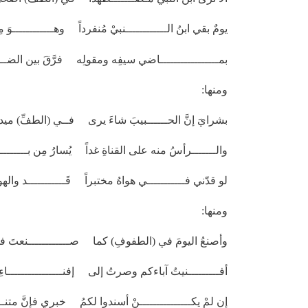
يومٌ بقي ابنُ الــــــــــــنبيْ مُنفرداً وهــــــــــــوَ م
بمـــــــــــــــــاضي سيفِه ومقولِه فرَّقَ بين الضــــ
ومنها:
بشرايَ إنَّ الحــــــبيبَ شاءَ يرى فــي (الطفِّ) مي
والـــــــرأسُ منه على القناةِ غداً يُسارُ مِن بـــــــــــ
لو قدّني فـــــــــــي هواهُ مختبراً قَـــــــــــد والهو
ومنها:
وأصنعُ اليومَ في (الطفوفِ) كما صــــــــــــنعتَ في
أفـــــــــنيتُ آباءكم وصرتُ إلى إفنــــــــــــــــاءِ
إن لمْ يكـــــــــــــــنْ أسندوا لكمُ خبري فإنَّ متن