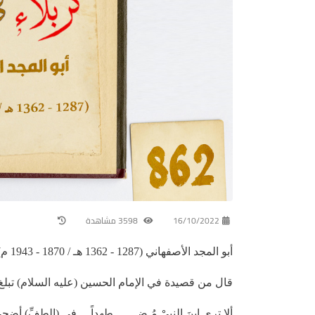
16/10/2022
3598 مشاهدة
أبو المجد الأصفهاني (1287 - 1362 هـ / 1870 - 1943 م)
قال من قصيدة في الإمام الحسين (عليه السلام) تبلغ (42) بيتا
ألا ترى ابنَ النبيْ مُـضـــــــطهداً في (الطفِّ) أضحى