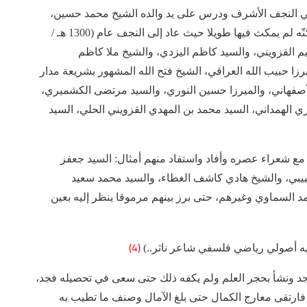
ة في النجف الأشرف ودرس على يد والده الشيخ محمد حسين،
وفي التاسعة من عمره ذهب به أبوه إلى أصفهان ولكنّه لم يمكث فيها طويلا حيث عاد إلى النجف عام (1300 هـ /
راهيم القزويني، والسيد كاظم اليزدي، والشيخ ملا كاظم
زا حبيب الله العراقي، الشيخ فتح الله المشهور بشريعة مدار
لأصفهاني، والميرزا حسين النوري، والسيد مرتضى الكشميري،
 الهمداني، السيد محمد بن المهدي القزويني الحلي، السيد
 مع شعراء عصره وأفاد واستفاد منهم أمثال: السيد جعفر
شبيبي، والشيخ هادي كاشف الغطاء، والسيد محمد سعيد
د السماوي وغيرهم، حتى برز بينهم مرموقا ينظر إليه بعين
(4)
ه أصولي رياضي فلسفي شاعر ناثر..)
د ونشأ بحجر العلم ولم يكفه ذلك حتى سعى في تحصيله فجد،
فارتقى معارج الكمال حتى بلغ الآمال وصنف ما تطيب به