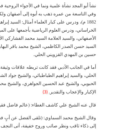
نشأ أبو المجد نشأة علمية ونما في الأجواء الروحي
1882 م)، ودرس على كبار العلماء أمثال: السيد إب
الخراساني، ودرس العلوم الرياضية بأجمعها على المير
الأصفهاني، والسيد العلامة السيد محمد الفشاركي ا
السيد حسن الصدر الكاظمي، الشيخ محمد باقر البهاري
حسين بن المهدي القزويني الحلي.
أما في الجانب الأدبي فقد كانت تربطه علاقات وثيقة
الحلي، والسيد إبراهيم الطباطبائي، والشيخ جواد ال
الحبوبي، والشيخ عبد الحسين الجواهري، والشيخ محم
(3)
الإكبار والإعجاب والتقدير.
قال عنه الشيخ علي كاشف الغطاء: (عالم فاضل فقي
وقال الشيخ محمد السماوي: (تلقى الفضل عن أبٍ فج
إلى ذكاء ثاقب ونظر صائب وروح خفيفة، أتى النجف 