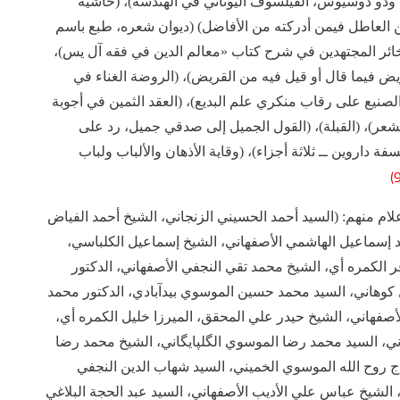
ا وذو ذوسيوس، الفيلسوف اليوناني في الهندسة)، (حاشية
ن العاطل فيمن أدركته من الأفاضل) (ديوان شعره، طبع باسم
ذخائر المجتهدين في شرح كتاب «معالم الدين في فقه آل يس)،
ريض فيما قال أو قيل فيه من القريض)، (الروضة الغناء في
لصنيع على رقاب منكري علم البديع)، (العقد الثمين في أجوبة
شعر)، (القبلة)، (القول الجميل إلى صدقي جميل، رد على
فة داروين ــ ثلاثة أجزاء)، (وقاية الأذهان والألباب ولباب
لام منهم: (السيد أحمد الحسيني الزنجاني، الشيخ أحمد الفياض
 إسماعيل الهاشمي الأصفهاني، الشيخ إسماعيل الكلباسي،
ر الكمره أي، الشيخ محمد تقي النجفي الأصفهاني، الدكتور
هاني، السيد محمد حسين الموسوي بيدآبادي، الدكتور محمد
فهاني، الشيخ حيدر علي المحقق، الميرزا خليل الكمره أي،
ي، السيد محمد رضا الموسوي الگلپايگاني، الشيخ محمد رضا
اج روح الله الموسوي الخميني، السيد شهاب الدين النجفي
 الشيخ عباس علي الأديب الأصفهاني، السيد عبد الحجة البلاغي