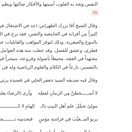
النفس وتجد به القلوب أمنيتها والأفكار ضالتها ون
(5)
وقال الشيخ آقا بزرك الطهراني: (جد في الاشتغال 
كثيراً من أقرانه في الجامعية والتفنن، فقد برع في ال
بالنبوغ والعبقرية، وذلك لتوفر المواهب والقابليات
فطري، وعشق للفضل، وقد جعلت منه هذه العوامل إنس
مجتهداً في الفقه، محيطاً بأصوله وفروعه، متبحراً في 
بالتفسير، بارعاً في الكلام والعلوم الرياضية وله في
وقال فيه صديقه السيد جعفر الحلي في قصيدة يرثي ب
لا أســـــخطنَّ مِن الزمانِ لفعلِه وأرى (الرضا) بعلى 
مولىً تحمَّلَ علمَ أهلِ البيتِ بالـ إلهامِ لا كــــــــــــس
يرنو المــغيَّبَ في فراسةِ مؤمنٍ فبحدسِه تــــــــجدِ
سبط اليميــــــنِ فلو رأتها ديمةٌ حلفتْ وقالـــت ما