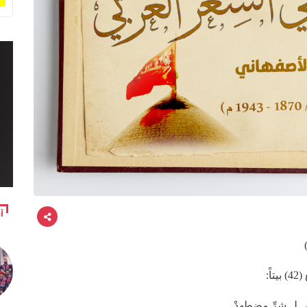
آ
ً:
 لــشرِّ مضطهِدْ