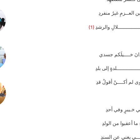
ِن العــزمِ غيرُ منفردِ
(1)
ــــــــــــلالِ والرشدِ
دانَ خــــيلَكم جسدي
ــــــــــــلدةٍ إلى بلدِ
ى لم أكــــنْ أقولُ قدِ
 خـيبرٍ وفي أحدِ
 ما أعقبوا من الولدِ
ــــي يغني عن السندِ