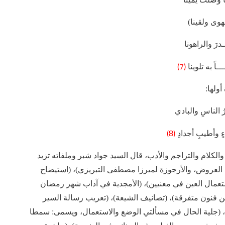
هوى ولقينا)
رَ والراهونا
(7)
ــاً به تلوينا
ولها:
ضرُ الناسِ والبادي
(8)
ءٍ وأطيبِ أجدادِ
الكلام والتراجم والأدب، قال السيد جواد شبر وملفاته تزيد
جوزة العروض، والأرجوزة لميرزا مصطفى التبريزي)، (استيضاح
ستعمال العين في معنيين)، (الأمجدية في آداب شهر رمضان
ن فنون متفرقة)، (تصانيف الشيعة)، (تعريب رسالة السير
اد)، (جلية الحال في مسألتي الوضع والاستعمال، ويسمى: سمطا