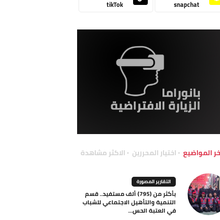
tikTok
snapchat
خر المواضيع
اختيار المحررين
الاكثر مشاهدة
التقارير المصورة
بأكثر من (795) ألف مستفيد.. قسم
التنمية والتأهيل الاجتماعي للشباب
في العتبة الحس...