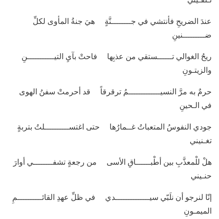
عندَ الضريحِ فأنتشي في جــــــــنَّةٍ هيَ جنةُ المأوى لكلِّ
ضـــــــــنينِ
ريحُ الغوالي تــــــستقي من عذبِها فاحتْ بآيِ التيـــــــــــنِ
والزيتـونِ
حرمٌ به مرَّ النسيـــــــــــــمُ ترقرقاً قد أحرمتْ سفنُ الهوى
في الـحينِ
جودي النفوسُ المتعباتُ غــمارُها حتى اغتســــــــــلتُ بتربةٍ
تغـنيني
هلْ للْمعذَّبِ بين أطْبــــــاقِ الأسى من رجعةٍ تشفــــــــي أوارَ
حنـيني
إنّا لنرجو أن نلَبّي سيــــــــــــــدي في ظلِّ عهدِ القائــــــــــمِ
الميمـونِ