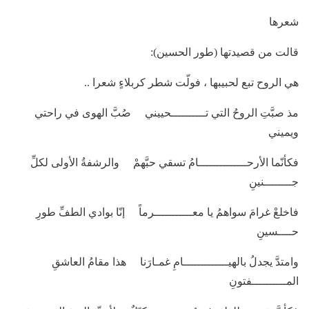
شعرها
قالت من قصيدتها (طور الحسين):
هي الروح تبع لحبيبها ، فولّت شطر كربلاءٍ شعرا ..
مذ صبَّتِ الروحُ التي تــــــــــحييني صُبَّ الهوى في راحتي
ويميني
فكأنّما الأرحــــــــــــــامُ تسقي حبَّهمْ والرشفةُ الأولى لكلِّ
جــــــــنينِ
فاخلعْ غرامَ سواهمُ يا معـــــــــــرماً إنّا بوادي الطفِّ طورِ
حــــسينِ
وامتدَّ يجدلُ بالهيـــــــــــــامِ غمـارَنا هذا مقامُ العاشقِ
المــــــــــفتونِ