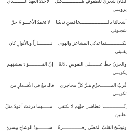
فكأنَّ شعريَ للطفوفِ مُـــــــــــــكبّلٌ لأجدِّدَ العهدَ الــــــــذي
يرويـني
أشجانُنا بالـــــــــــــــــــخافقينِ تذيبُنا لا تخمدُ الأعـــوامُ حرَّ
شجـوني
لكـــــــــــنما تذكي المشاعرَ والهوى نـــــــــاراً وبالأنوارِ كان
يقـيني
والحزنُ حطّ عـــــــلى النفوسِ دلالةً إنَّ الفـــــــــؤادَ بعشقِهم
يكويـني
قُربُ المـــــــحرَّمِ هـزَّ كلَّ محاجري فالدمعُ في الأشـعارِ من
تكويـني
إنّــــــــــــــا عطاشى حبِّهم لا نكتفي مـــــهما ذرفتُ أعودُ مثلَ
بطـينِ
وتوشّحَ القلبُ المُعنّى زفـــــــــــــرةً ســـــــودُ الوشاحِ بيسرةٍ