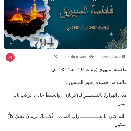
25/07/2022
3460 مشاهدة
فاطمة المبيوق (ولدت 1407 هـ / 1987 م)
قالت من قصيدة (طور الحسين):
هذي الهوادجُ بالمسيـــرِ لـ (كربلا) والسبطُ حادي الركبِ يالـ
أنيني
االله أكبر.. يا لثـــــــــــــاراتِ المدى ثُكــــلَ الزمانُ فخبَّ كلُّ
سكونِ