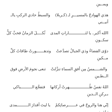
ويمــينِ
هذي الهوادجُ بالمسيـــرِ لـ (كـربلا) والسبطُ حادي الركبِ يالـ
أنيــني
االله أكبر.. يا لثـــــــــــــاراتِ المدى ثُكــــلَ الزمانُ فخبَّ كلُّ
سكــونِ
دوّى الفضاءُ وذي الجبالُ تصدَّعتْ وتدهــــــورتْ طاقاتُ كلِّ
مــكينِ
والشــــمسُ مِن أفقِ السماءِ تنزَّلتْ تنعى نجومَ الأرضِ فوق
الــطـينِ
اللهُ نفسٌ طُــــــــــــــــهرتْ أركانها فتفجَّع الـــــــــباكي
بـركنِ الــدينِ
إنّي هنا والروحُ في عــــــرصاتِكمْ يا ليتَ أقدارَ الـــــــــمدى
تـلقـيني