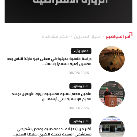
آخر المواضيع
اختيار المحررين
الاكثر مشاهدة
قضايا وآراء
دراسة كلامية حديثية في معنى خبر: «ارتدّ الناس بعد
الحسين (عليه السلام) إلّا ثلاث...
08/08/2026
اخبار وتقارير
الأمين العام للعتبة الحسينية: زيارة الأربعين تجسد
القيم الإنسانية التي أرساها ال...
08/08/2026
اخبار وتقارير
أكثر من (37) ألف خدمة طبية وفحص تشخيصي…
مستشفى السيدة خديجة الكبرى (عليها السلام...