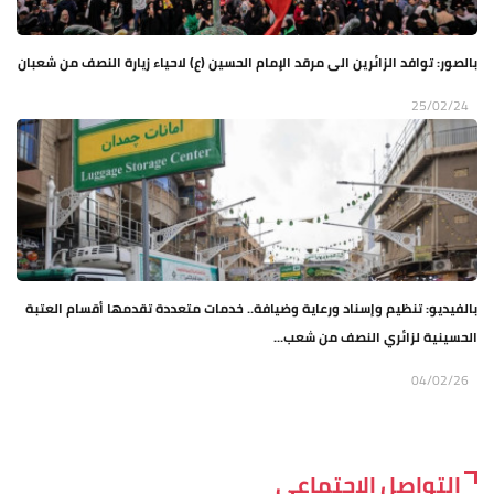
بالصور: توافد الزائرين الى مرقد الإمام الحسين (ع) لاحياء زيارة النصف من شعبان
25/02/24
بالفيديو: تنظيم وإسناد ورعاية وضيافة.. خدمات متعددة تقدمها أقسام العتبة
الحسينية لزائري النصف من شعب...
04/02/26
التواصل الاجتماعي