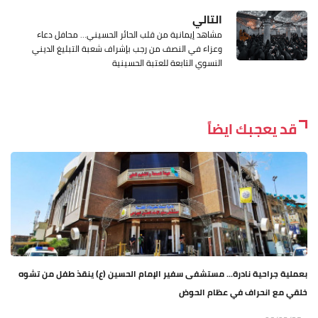
التالي
مشاهد إيمانية من قلب الحائر الحسيني… محافل دعاء
وعزاء في النصف من رجب بإشراف شعبة التبليغ الديني
النسوي التابعة للعتبة الحسينية
قد يعجبك ايضاً
بعملية جراحية نادرة... مستشفى سفير الإمام الحسين (ع) ينقذ طفل من تشوه
خلقي مع انحراف في عظام الحوض