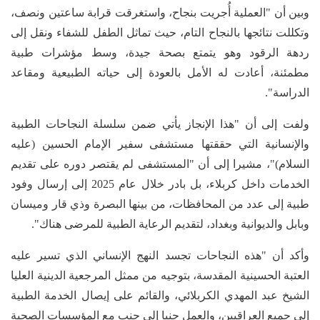
وبين أن "العملية أُجريت بنجاح، واستغرقت قرابة ساعتين ونصف،
وتكللت نتائجها بالنجاح التام، حيث تماثل الطفل للشفاء ونقل إلى
ردهة الرقود وهو يتمتع بصحة جيدة، وسط مؤشرات طبية
مطمئنة، أعادت له الأمل بالعودة إلى حياته الطبيعية ومقاعد
الدراسة".
ولفت إلى أن "هذا الإنجاز يأتي ضمن سلسلة النجاحات الطبية
والإنسانية التي حققتها مستشفى سفير الإمام الحسين (عليه
السلام)"، مشيرا إلى أن "المستشفى لم يقتصر دوره على تقديم
الخدمات داخل كربلاء، بل بادر خلال عام 2025 إلى إرسال وفود
طبية إلى عدد من المحافظات، من بينها البصرة وذي قار وميسان
وبابل والديوانية وبغداد، لتقديم الرعاية الطبية للمرضى هناك".
وأكد أن "هذه النجاحات تجسد النهج الإنساني الذي تسير عليه
العتبة الحسينية المقدسة، بتوجيه من ممثل المرجعية الدينية العليا
الشيخ عبد المهدي الكربلائي، والقائم على إيصال الخدمة الطبية
إلى جميع العراقيين، والعمل جنبا إلى جنب مع المؤسسات الصحية