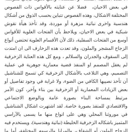
في بعض الاحيان، فضلا عن عنايته بالأقواس ذات الفصوص
المختلفة الاشكال، وهذه الفصوص تتباين بحسب الذوق من أشكال
هندسية واخرى نباتية مزهرة أو موردة، وقد تأخذ هيأة نقوش
شبكية في بعض الاحيان، ويلاحظ بأن الفتحات العلوية للأقواس
أوسع من الفتحات السفلية، ذلك لأن الأقسام العلوية تحتضن أنواع
الزجاج المشجر والملون، وقد تعدت هذه الزخارف الى ان امتدت
إلى السقوف والجدران والسلالم ، ومع كل هذه العناية الزخرفية
لم يغفل المصمم او المنفذ قضية معمارية جوهرية في عملية
التصميم، وهي التلاعب بالأشكال الزخرفية كي تسمح للشناشيل
أن تأخذ نصيبها الكافي من الضوء، ولا غرابة في وجود تفاصيل أو
بعض الزيادات المعمارية أو الزخرفية بين بناء وآخر، كون الأمر
مرتبط بمساحة البناء بصورة عامة وبالوضع الاجتماعي
والاقتصادي للمنفذ بصورة خاصة. لقد اشتهرت اشكال الشناشيل
في موروثنا المحلي وهي على انواع منها ما يسمى بالآراسي
المتميز باشكاله الزخرفية الخليطة (نباتية وهندسية)، ويستخدم فيه
الزجاج الملون أو الشفاف، والمرايا والرسوم المختلفة، أما ما