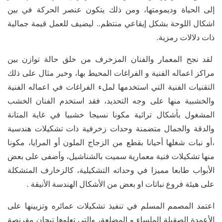
إلى الحياة وديمومتها، ومن ذلك يتكون عنصر الحركة في بين
اشكال اللوحة بشكل إيقاعي منتظم.. ليضيف للعمل قيمة جمالية
ذات دلالات رمزية.
لقد نجح المعمار والفنان المزخرف من خلق حالة توازن بين
مراكز اعماله الفنية و الفراغات المحيط بها، وخير مثال على ذلك
التقنيات الفنية التي استخدمها لملء الفراغات في اعماله الفنية
والخشبية منها على وجه التحديد، فقد استخدم الفنان الخشب
المشغول بأشكال تراثية مكونا نسيجا خشبيا في غاية المتانة
والدقة والجمال متضمنة وحدات زخرفية ذات تشكيلات هندسية
،أو نبات شغلها أحيانا بقطع من الزجاج الملون أو المرايا، مكونا
منها تشكيلات فنية معمارية سميت بالشناشيل، وأضفى على بعض
الأبواب طابعا مميزا في وحداته التشكيلية، كالزخارف المتشكلة
على هيئة فروع نباتات او بعض من الأشكال الهندسة الأنيقة .
اعتمد المصمم المسلم في تنفيذ تشكيلات عمائره وتزيينها على
الأعمدة الصقيلة الملساء و المضلعة، والتي تعلوها تيجان مقرنصة