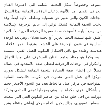
متنوعة وخصوصاً شكل النجمة الثمانية التي اعتبرها الفنان
العراقي القديم رمزا للآلهة، إذ تدلل الرؤؤس الثمانية لهذا الشكل
اتجاهات الكون والتي تعبير عن شمولية وسلطة الآلهة ايضاً، وقد
دخلت النجمة الثمانية كشكل تراثي إلى عالم الزخرفة الإسلامية
من أوسع أبوابه، فأصبحت سمة مميزة للزخرفة العربية الاسلامية
أطلق عليها تسمية النجم العربي أو( نجمة بغداد) ، وهي تعد كوحدة
أساسية في فنون الزخرفة على الخشب وترتبط ضمن علاقات
هندسية وطيدة مع باقي الاشكال المكونة للعمل الفني المنتمية
اليه، وكما هو معتاد يعتمد الفنان المزخرف على مبدأ التماثل
والتكرار في الوحدات الزخرفية ليعطي صفة اللامحدود في اعماله
فضلاً عن إعطاء صفة السيادة للنجمة الثمانية لتشكل بدورها
مركزا لأي عمل الفني تشترك في تكوينه، فالنجمة الثمانية
المتواجدة في مركز عمل ما تحاط بعدد من النجوم الأصغر حجما
او بأشكال اخرى مكملة لها، وهي بمجملها توحي للمتلقي بحركة
دورانية من اجل خلق علاقة بين عناصر التكوين الفني التي شغلت
السطح التصويري، وذلك يكون باتجاه حركي إيقاعي منتظم يشير