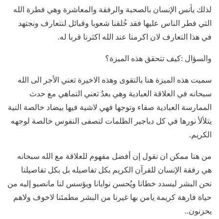
لذلك يأنس الإنسان بالصحبة والرفقة والمعاشرة وهي فطرة الله
التي فطر الناس عليها فقد خُلقنا شعوبا وقبائل لنتعارف ونجتهد
في هذا التعارف لان اكرمنا عند الله اكثرنا قربا له.
والسؤال :كيف تتحقق هذه الميزة؟
سميت هذه الميزة هنا بالتقوى وهذه الاخيرة تعني الأجر الى الله
سبحانه في العلاقة العبادية وهي بعدُ تعني التماهي مع حدث
الممارسة العبادية صفاء وتوجها فهي لاشية فيها بيضاد خالصة النية
يتلألأ نورها في كل دياجير الظلمات لتصفى النفوس خالصة لوجهه
الكريم.
من هنا ممكن ان نقول إن أفضل مفهوم للعلاقة مع الله سبحانه
هي رفقة الإنسان للقرآن الكريم بكل تفاصيله بل بكل تفاصيلنا
نحن البشر ليسدد خطانا ويُحسن نوايانا ويؤسس لنا مانصبو إليه من
حياة فارهة كريمة يامن بها غيرنا من البشر مطمئنا لاخوف ولاهم
يحزنون..