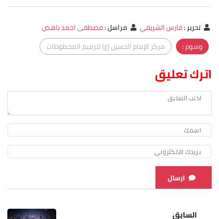
تحرير
:
فارس الشريفي
مراسل
:
مصطفى احمد باهض
وسوم :
مركز الإمام الحسين (ع) لترميم المخطوطات
اترك تعليق
ارسال
السابق