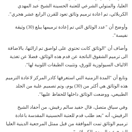
العليا، والمتولي الشرعي للعتبة الحسينة الشيخ عبد المهدي
الكربلائي، تم اعادة ترميم وثائق تعود للقرن الرابع عشر هجري".
وأوضح أن "عدد الوثائق التي تم إعادة ترميمها يبلغ (30) وثيقة
نفيسة".
وأضاف أن "الوثائق كانت تحتوي على لواصق تم ازالتها، بالاضافة
الى ترميم الشقوق الناتجة عن قدم هذه الوثائق، فضلا عن تغذية
الالياف السيولوزية للورق، وتثبيت الطبقات اللونية لها".
وتابع أن "المدة الزمنية التي استغرقها كادر المركز لاعادة الترميم
هذه الوثائق هي أكثر من (30) يوم، وتم تصميم علبة من الجلد
الطبيعي، ووضعت الوثائق داخلها للحفاظ عليها".
وفي سياق متصل، قال حفيد سالم رفيش، من أحفاد الشيخ
الرفيش، أنه "بعد طلب قدم للعتبة الحسينية المقدسة باعادة
ترميم الوثائق تمت الموافقة من قبل ممثل المرجعية الدينية العليا
الشيخ عبد المهدي الكربلائي".