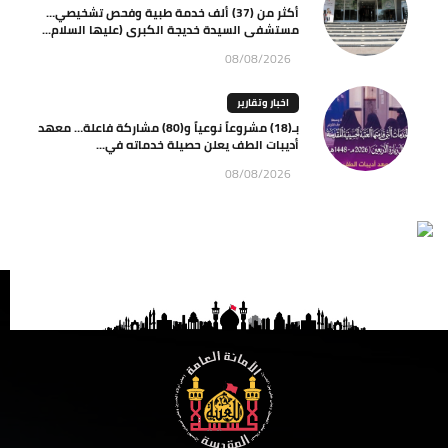
أكثر من (37) ألف خدمة طبية وفحص تشخيصي…
مستشفى السيدة خديجة الكبرى (عليها السلام...
08/08/2026
اخبار وتقارير
بـ(18) مشروعاً نوعياً و(80) مشاركة فاعلة… معهد
أديبات الطف يعلن حصيلة خدماته في...
08/08/2026