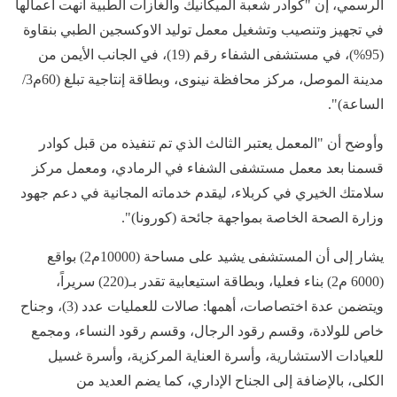
الرسمي، إن "كوادر شعبة الميكانيك والغازات الطبية أنهت أعمالها
في تجهيز وتنصيب وتشغيل معمل توليد الاوكسجين الطبي بنقاوة
(95%)، في مستشفى الشفاء رقم (19)، في الجانب الأيمن من
مدينة الموصل، مركز محافظة نينوى، وبطاقة إنتاجية تبلغ (60م3/
الساعة)".
وأوضح أن "المعمل يعتبر الثالث الذي تم تنفيذه من قبل كوادر
قسمنا بعد معمل مستشفى الشفاء في الرمادي، ومعمل مركز
سلامتك الخيري في كربلاء، ليقدم خدماته المجانية في دعم جهود
وزارة الصحة الخاصة بمواجهة جائحة (كورونا)".
يشار إلى أن المستشفى يشيد على مساحة (10000م2) بواقع
(6000 م2) بناء فعليا، وبطاقة استيعابية تقدر بـ(220) سريراً،
ويتضمن عدة اختصاصات، أهمها: صالات للعمليات عدد (3)، وجناح
خاص للولادة، وقسم رقود الرجال، وقسم رقود النساء، ومجمع
للعيادات الاستشارية، وأسرة العناية المركزية، وأسرة غسيل
الكلى، بالإضافة إلى الجناح الإداري، كما يضم العديد من