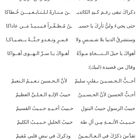
ذكراكَ تبقى رغـمَ كـيدِ الكائديـ ـنَ مـنـارةً لـلـتـابـعـيـــنَ خُـطاكا
حتى يجيءَ وليُّ ثأرِكَ يا حسيـ ـنُ مُـظـفّـراً فـيـبـيـدُ مَــن عاداكا
وستشرقُ الدنيا بلا شـمـسٍ ولا قـمـرٍ وتـغـدو جـنَّــةً بــضـيـاكـا
أهواكَ يا حبلَ الــنـــجاةِ مـودَّةً أهـواكَ يـا سـرَّ الـهــوى أهــواكا
وقال من قصيدة (لبيك):
أحــبُّ الـحـسـيـنَ بـقلبٍ سليمْ لأنَّ الـحـسينَ نـعـيـمُ الـنعيمْ
أحـبُّ الحسينَ لأنَّ الحـسـيـنْ حبيبُ الإلـهِ الـعـلـيِّ العظيمْ
حبيبُ الرسولِ حبيبُ البتولِ حـبيبُ أخـيـهِ حـبـيبُ القسيمْ
حـبـيـبُ الأئـمـةِ مِـن آلِ طهَ حبيبُ الخليلِ حـبـيـبُ الكليمْ
تقدَّسَ ذكرُكَ في الـعـالـمـينْ وذكركَ في نبضِ قلبي مُقيمْ