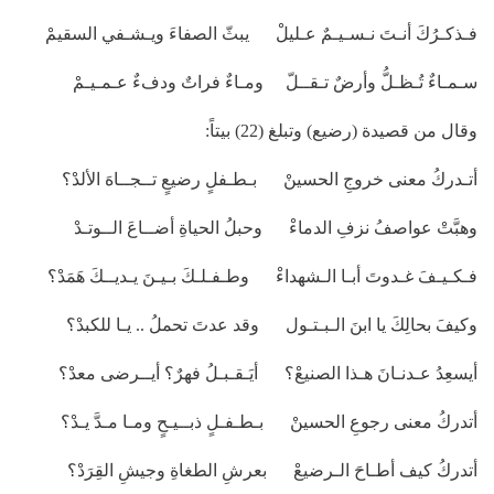
فـذكـرُكَ أنـتَ نـسـيـمٌ عـليلْ يبثّ الصفاءَ ويـشـفي السقيمْ
سـمـاءٌ تُـظـلُّ وأرضٌ تـقــلّ ومـاءٌ فراتٌ ودفءٌ عـمـيـمْ
وقال من قصيدة (رضيع) وتبلغ (22) بيتاً:
أتـدركُ معنى خروجِ الحسينْ بـطـفلٍ رضيعٍ تــجــاهَ الألدْ؟
وهبَّتْ عواصفُ نزفِ الدماءْ وحبلُ الحياةِ أضــاعَ الــوتـدْ
فـكـيـفَ غـدوتَ أبـا الـشهداءْ وطـفـلـكَ بـيـنَ يـديــكَ هَمَدْ؟
وكيفَ بحالِكَ يا ابنَ الـبـتـول وقد عدتَ تحملُ .. يـا للكبدْ؟
أيسعِدُ عـدنـانَ هـذا الصنيعْ؟ أيَـقـبـلُ فهرٌ؟ أيــرضى معدْ؟
أتدركُ معنى رجوعِ الحسينْ بـطـفـلٍ ذبــيـحٍ ومـا مـدَّ يـدْ؟
أتدركُ كيف أطـاحَ الـرضيعْ بعرشِ الطغاةِ وجيشِ القِرَدْ؟