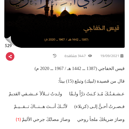
19/09/2021
3447 مشاهدة
قيس الخفاجي (1387 ــ 1442 هـ / 1967 ــ 2020 م)
قال من قصيدة (لبيك) وتبلغ (15) بيتاً:
عـشـقـتُـكَ مُـذ كـنتُ ذرَّاً ولـمَّا ولـدتُ تــلألأ عــشـقي القديمْ
فـصـرتُ أحـنُّ إلـى (كربلاء) لأنّــكَ أنــتَ هــنــاكَ تــقــيـمْ
(1)
وصارَ ضريحُكَ ملجأ روحي وصارَ مصابُكَ جرحي الأليمْ