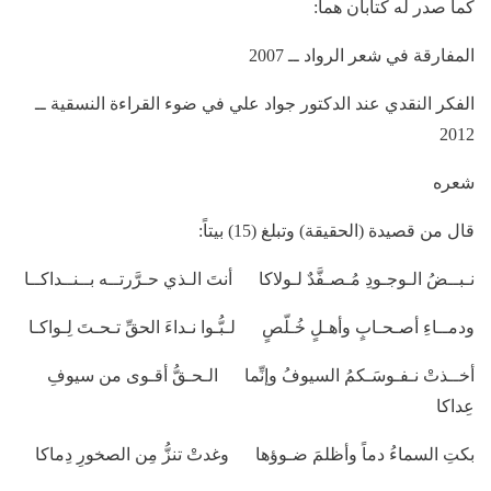
كما صدر له كتابان هما:
المفارقة في شعر الرواد ــ 2007
الفكر النقدي عند الدكتور جواد علي في ضوء القراءة النسقية ــ
2012
شعره
قال من قصيدة (الحقيقة) وتبلغ (15) بيتاً:
نـبــضُ الـوجـودِ مُـصـفَّدٌ لـولاكا أنتَ الـذي حـرَّرتــه بــنــداكــا
ودمــاءِ أصـحـابٍ وأهـلٍ خُـلّصٍ لـبُّـوا نـداءَ الحقِّ تـحـتَ لِـواكـا
أخــذتْ نـفـوسَـكمُ السيوفُ وإنِّما الـحـقُّ أقـوى من سيوفِ
عِداكا
بكتِ السماءُ دماً وأظلمَ ضـوؤها وغدتْ تنزُّ مِن الصخورِ دِماكا