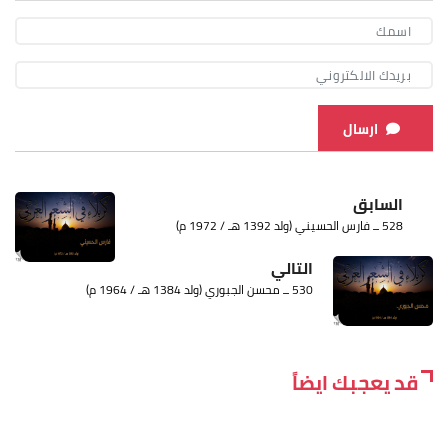
ارسال
السابق
528 ــ فارس الحسيني (ولد 1392 هـ / 1972 م)
التالي
530 ــ محسن الجبوري (ولد 1384 هـ / 1964 م)
قد يعجبك ايضاً