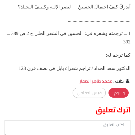
أتدركُ كيفَ احتمالَ الحسينْ لنصرِ الإلـهِ وكـيـفَ الـجـلدْ؟
....................................................
1 ــ ترجمته وشعره في: الحسين في الشعر الحلي ج 2 ص 389 ــ
392
كما ترجم له:
الدكتور سعد الحداد / تراجم شعراء بابل في نصف قرن 123
كاتب
:
محمد طاهر الصفار
وسوم :
قيس الخفاجي
اترك تعليق