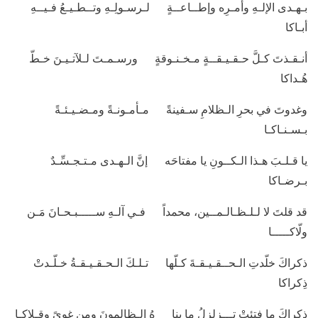
بـهـدى الإلـهِ وأمـرِه وإطــاعــةٍ لـرسـولِـهِ وتــطـيـعُ فـيــهِ
أبـاكا
أنـقـذتَ كـلَّ حـقـيـقــةٍ مـخـنـوقةٍ ورسـمـتَ لـلآتـيـنَ خـطّ
هُـداكا
وغدوتَ في بحرِ الـظلامِ سـفينةً مـأمـونـةً ومـضـيـئـةً
بـسـنـاكـا
يا قـلـبَ هـذا الـكــونِ يا مفتاحَه إنَّ الـهـدى مـتـجـسِّـدٌ
بـرضـاكا
قد قلتَ لا لـلـظـالـمــين، محمداً فـي آلـهِ ســـــبـحـانَ مَـن
ولّاكـــــا
ذكراكَ خلّدتِ الـحــقـيـقـةَ كـلّها تـلـكَ الـحـقـيـقـةُ خـلّـدتْ
ذِكراكا
ذكراكَ ما فتئتْ تـــزلزلُ ما بنا هُ الـظالمونَ ومن غوىً وقـلاكـا