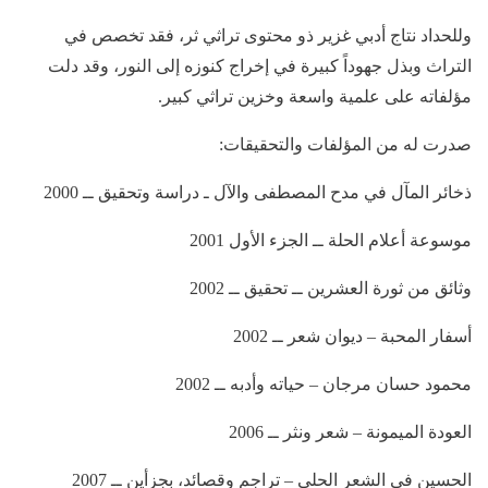
وللحداد نتاج أدبي غزير ذو محتوى تراثي ثر، فقد تخصص في
التراث وبذل جهوداً كبيرة في إخراج كنوزه إلى النور، وقد دلت
مؤلفاته على علمية واسعة وخزين تراثي كبير.
صدرت له من المؤلفات والتحقيقات:
ذخائر المآل في مدح المصطفى والآل ـ دراسة وتحقيق ــ 2000
موسوعة أعلام الحلة ــ الجزء الأول 2001
وثائق من ثورة العشرين ــ تحقيق ــ 2002
أسفار المحبة – ديوان شعر ــ 2002
محمود حسان مرجان – حياته وأدبه ــ 2002
العودة الميمونة – شعر ونثر ــ 2006
الحسين في الشعر الحلي – تراجم وقصائد، بجزأين ــ 2007