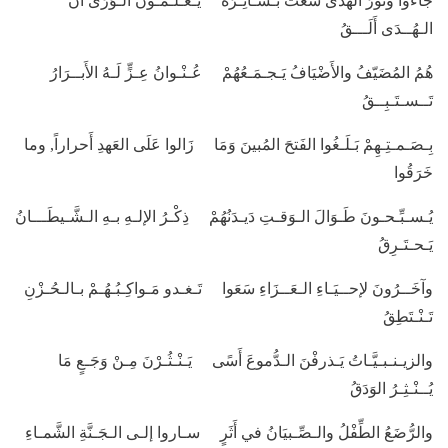
جَاءوا ونُورُ الهُدَى شَعَّتْ بَـشَـائِـرُهُ يُـعَـلِّـمُـونَ الـوَرَى أَنَّ
الـهُــدَى أَلَـــقُ
هُمُ المُضَيّفُ والأَضْيَافُ يَـجـمَـعُهُمْ عُـنْـوانُ عِـزٍّ لَـهُ الأَبــرَارُ
تَــسـتَـبِــقُ
بِـصَـمـتِـهِمْ بَـلَـغُوا الفَتحَ المُبينَ وَمَا زَالوا عَلَى العَهدِ أَحراراً, وما
خَرَقُوا
يُـسـبِّـحـونَ طَـوَالَ الـوَقـتِ دَيـدَنُهُمْ ذِكْـرُ الإلـهِ بـهِ الـشَّـيطَـــانُ
يَـحـتَـرِقُ
وآخَــرُونَ لإحــيَـاءِ الـعَــزَاءِ سَعَوا تَـغـدو مَـواكِـبُـهُـمْ بـالـحُـزْنِ
تَـنْـتَطِقُ
والزيـنـبـيَّـاتُ يَـذرفْنَ الـدُّموعَ أَسًى يَـنْـثُـرْنَ مِـنْ وَجَـعٍ مَا
يُــنْـثِـرُ الوَدَقُ
والرُّضَعُ الطِّفْلُ والـصِّـبيَانُ في أَثَرٍ سـاروا إلـى الـجَـنَّةِ الشَّمـاءِ