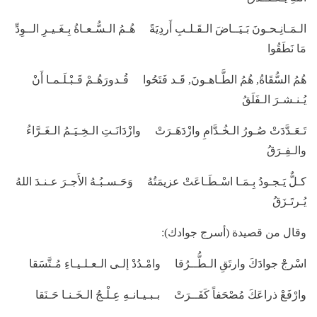
الـمَـانِـحـونَ بَـيَــاضَ الـقَـلـبِ أَردِيَةً هُـمُ الـسُّـعـاةُ بِـغَـيـرِ الــوِدِّ
مَا نَطَقُوا
هُمُ السُّقَاةُ, هُمُ الطَّـاهـونَ, قَـد فَتَحُوا قُـدورَهُـمْ قَـبْـلَـمـا أَنْ
يُـنـشـرَ الـفَلَقُ
تَـعَـدَّدَتْ صُـورُ الـخُـدَّامِ وازْدَهَـرَتْ وازْدَانَـتِ الـخِـيَـمُ الـغَـرَّاءُ
والـفِـرَقُ
كـلٌّ يَـجـودُ بِـمَـا اسْـطَـاعَتْ عزيمَتُهُ وَحَـسـبُـهُ الأَجـرَ عـنـدَ اللهُ
يُـرتَـزَقُ
وقال من قصيدة (أسرج جوادك):
اسْرجْ جوادَكَ وارتَقِ الـطُّــرُقا وامْـدُدْ إلـى الـعـلـيـاءِ مُـتَّسَقا
وارْفَعْ ذراعَكَ مُصْحَفاً كَفَــرَتْ بـبـيـانـهِ عِـلْـجُ الـخَـنـا حَـنَقا