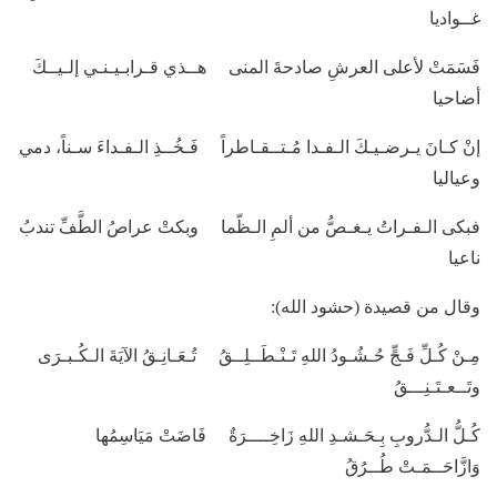
غــواديا
فَسَمَتْ لأعلى العرشِ صادحةَ المنى هــذي قـرابـيـنـي إلـيــكَ
أضاحيا
إنْ كـانَ يـرضـيـكَ الـفـدا مُـتــقـاطراً فَـخُــذِ الـفـداءَ سـناً، دمي
وعياليا
فبكى الـفـراتُ يـغـصُّ من ألمِ الـظّما وبكتْ عراصُ الطَّفِّ تندبُ
ناعيا
وقال من قصيدة (حشود الله):
مِـنْ كُـلِّ فَـجٍّ حُـشُـودُ اللهِ تَـنْـطَــلِــقُ تُـعَـانِـقُ الآيَةَ الـكُـبـرَى
وتَــعـتَـنِـــقُ
كُـلُّ الـدُّروبِ بِـحَـشـدِ اللهِ زَاخِــــرَةٌ فَاضَتْ مَيَاسِمُها
وَازَّاحَــمَـتْ طُــرُقُ