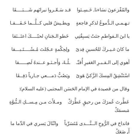
والمُفْزعونَ نسَاءنا, خَـسِـئوا قـد سَـعّـروا نيرانَهم شَـــبَــــقَا
تـهـمـي الـدُّموعُ لذكرِ فاجعةٍ ويطـيشُ قلبي كــلَّــما خَـفَـــقـا
يا ابنَ الـفواطمِ جئتُ يَسبِقُنِي خَطو الـجَنانِ لحبّــــكَ اعتَــنَقا
ما كانَ غـيـركَ للحُسينِ فِدىً ولِحِكْمةٍ عـجّلتَ مُـسْــــتَـبـــقا
أهوي إلى الـقـبـرِ العَفيرِ أُقبِّـ ـلُـهُ، وَأَجـثـو عــندهُ لَصِـــــقا
اسْتَنْشِقُ المِسكَ الزَّكيَّ هَوىً ويَصُبُّ دَمـــعي جـارياً دَفِــقَا
وقال من قصيدة في الإمام الحَسَن المجتبى (عليه السلام):
عَطَّرتَ عُمرَكَ من رحيقٍ عَطَّرَكْ ومـلأَتَ مـن مِـســكِ الـنُّبوَّةِ
مَبسمَكْ
فانداحَ في الرُّوحِ الــنَّـــدى مُتَسَرِّباً وانْثَالَ يَسري في الدِّما ما
أَرضَعَكْ