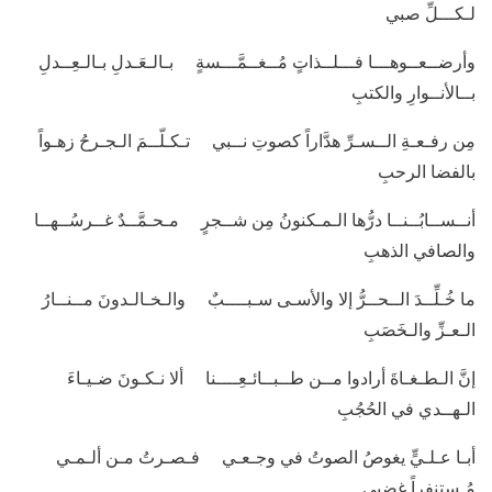
لـكـــلِّ صبي
وأرضــعــوهـــا فـــلــذاتٍ مُــغــمَّـــسةٍ بـالـعَـدلِ بـالـعِــدلِ
بــالأنــوارِ والكتبِ
مِن رفـعـةِ الــسـرِّ هدَّاراً كصوتِ نــبي تـكـلّــمَ الـجـرحُ زهـواً
بالفضا الرحبِ
أنــســابُــنــا درُّها الـمـكنونُ مِن شــجرٍ مـحـمَّــدٌ غــرسُــهــا
والصافي الذهبِ
ما خُـلِّــدَ الــحــرُّ إلا والأسـى سـبــــبٌ والـخـالـدونَ مــنــارُ
الـعـزِّ والـخَصَبِ
إنَّ الـطـغـاةَ أرادوا مــن طــبــائـعِــــنا ألا نـكـونَ ضـيـاءَ
الـهــدي في الحُجُبِ
أبـا عـلـيٍّ يغوصُ الصوتُ في وجـعـي فـصـرتُ مـن ألـمـي
مُـستنفراً غضبي