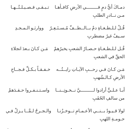
دمـاكَ أيُّ دمٍ فــــــــي الأرضِ كافـأهـا تـبـقـى فـصـيـلـتُــهـا
مـن نــادرِ الطلبِ
قُـلْ لـلـطـغـاةِ دمٌ بــالــطــفِّ مُـسـتَـعِـرٌ ووارثـو الـمـجـدِ
سـيفٌ غيرُ مضطربِ
قُـل لـلـطـغـاةِ حـصـارُ الشعبِ يخبرُهمْ مَـن كـانَ بـعدَ انجلاءِ
الحقِّ في الشعبِ
مَـن كـانَ فـي رحــبِ الآيـاتِ رايــتُــه خـفـقـاً بـكـلِّ فـجــاجِ
الأرضِ كـالـشُهبِ
أبـا عـلـيٍّ أرادوا لـــــــــيَّ نــخـوتِــنــا واسـتـنـفـروا حـقـدَهمْ
من سالفِ الحُقَبِ
لولا قـيـودُ بــنــي الأعـمـامِ تــوخـزُنـا والـجـرحُ لـمَّــا يـزلْ فـي
حـومـةِ اللهبِ