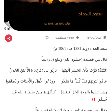
18/09/2021
4560 مشاهدة
سعد الحداد (ولد 1381 هـ / 1961 م)
قال من قصيدة (حشود الله) وتبلغ (25) بيتاً:
(لَبَّيَكَ) دَوَّتْ كَأَنَّ الحَشرَ أَلْهَبَهَا تَرنُو إلى (كَربَلاءَ) الأَعيُنُ الحُدُقُ
عَافُوا بُيُوتَهُمُ بَـلْ كُـلَّ مَا مَلَكُوا وَوَدَّعُوا الأَهلَ والأَحبَابَ وانْطَلَقُوا
وَسَـربَـلـوا بالوَلاءِ الحُرِّ أَفـئِـدَةً كـأَنَّـهُـمْ مِـنْ ضِـيَـاءِ اللهِ قَـد
(1)
خُـلِقُوا
وقال من قصيدة (اسرج جوادك) وتبلغ (39) بيتاً: