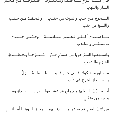
فـي كـــــلِّ يـومٍ لــنـا طـفٌّ ومـعـتــرَكٌ طـفـوفُـنـا مـن هـجـيرِ
الـنـارِ والـلهبِ
الــــجوعُ مِـن جنبٍ والموتُ مِن جنــبٍ والـحـقـدُ مِـن جـنـبٍ
واللسعُ مِن جنبِ
يــــا سـيـدي أكــلـوا لـحـمـي مـنـادمـــةً وفـتّـتـوا جـسـدي
بـالـمـكــرِ والـكـذبِ
واستنهضوا الشرَّ خزياً من ضمائرِهــمْ مُــتــوَّجــاً بـخـطـــوطِ
الشؤمِ والشغبِ
ما ساورتنا شكوكٌ فـــي خــوافــقِــــــنا ولــمْ نــزلْ
بــامــتـدادِ الجرحِ في دأبِ
أحــفــادُكَ الــطـهرُ بالإيمانِ قد عشــقوا دربَ الــفــداءِ ومـا
يحويهِ مِن صُعُبِ
مِن لائِكَ الفجرِ قد صاغوا مــبــادئـــهم وحـمَّــلــوهــا أمــانــاتٍ