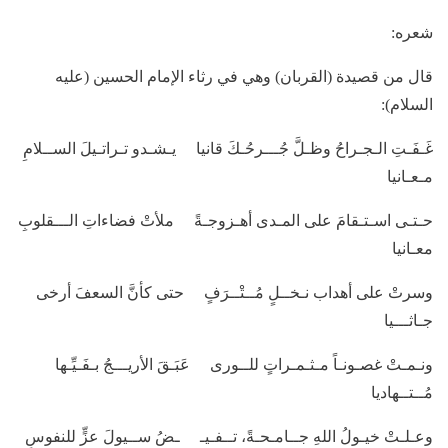
شعره:
قال من قصيدة (القربان) وهي في رثاء الإمام الحسين (عليه
السلام):
غَـفَـتِ الـجـراحُ وظـلَّ جُـــرحُـكَ قانيا يـشـدو تـراتـيلَ الســلامِ
مـعـانيا
حـتـى اسـتـقامَ على المـدى أهـزوجـةً ملأتْ فضاءاتِ الـــقلوبِ
معـانيا
وسرتْ على أهداب نـخــلٍ مُــتْــرَفٍ حتى كأنَّ السعفَ أرخى
جـاثـــيا
ونـمـتْ غصـونـاً مـثـمـراتٍ للــورى عَبَـقَ الأريـــجُ بـفَـيِّـها
مُــتــهاديا
وعـلـتْ خيـولُ اللهِ جــامـحـةً، تــفـيـ ـضُ ســيولَ عزٍّ للنفوسِ