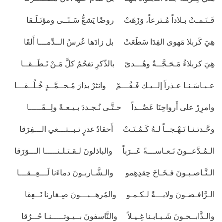
فَـنَـمـتْ بـلاداً مُـترعاً، وَزَهَتْ روضًا يَشعُّ سَـنًــى ومؤتَـلَـقا
هِيَ كَربلا مَهوى الفِدَا سَطَعَتْ بل زادَها عُرسُ الــدِّمـــا أَلقَا
هِيَ كربلاءُ مَـحَـجَّــةٌ وهُـــدىً بالذّكرِ تفحُمُ كلَّ مَـنْ نَـطَــقــا
عـبـاسَـنـا عـذراً إلــيـك فَـقُـــمْ وانثرْ بذارَ مُـحــمَّــدٍ خُـلُــقـــا
وامرِرْ على أَرواحِنَا عَضُــداً حـتَّـى نُـجـددَ بـيـعـةً ولِــقَـــــا
وحَّـدتـنـا نَـهْـجــاً لـهُ كَـمُـنَـتْ أَحقادُ غدرٍ تـبــتـــغي الـــفِرَقا
الـمُـدَّعــونَ تَـعـاســـةً عَــرَباً والباذلونَ لـقـتـلـنـــــا الـــوَرَقا
الـنَّـاصـبـونَ فـخَـاخَ حِقدِهِمو والـشَّـاربـونَ دماءَنا لَـــعِــقـــا
الـرَّافـضـونَ ولايـــةً لـكـمـو والمُرهــبـــونَ صِـغارنا نَــعِقا
والـذَّابــحـونَ شَـبـابـنا غِـيـلاً والنَّاسفونَ بــيـوتـــــنـا حُــرُقا