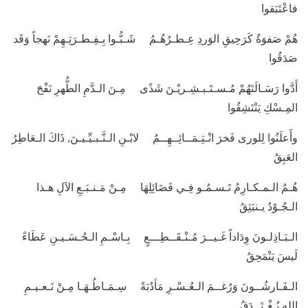
فاعْتَبَقوا
هُمْ صَفوَةٌ كَرَحِيقِ الوَردِ عِـطـرُهُـمُ شَـبُّـوا بِـفِـطـرَتِـهِمْ نَهجاً وَقَد
صَدَقُوا
أَدَّوا رَسَـالَتَهُمْ مُـسـتَـبـشِـريْـنَ شَذًى مِـنَ الـدَّمِ الطُّهرِ نَفْحَ
المِـسْكِ يَنْتَشِقُوا
وأَعلَنُوا لِلورى فَخرَ انْـتِـمَــائِــهِــمُ لابْـنِ الـنَّـبـيِّـيـنَ, ذَاكَ الـعَاطِرُ
العَبِقُ
هُـمُ الـمـكـارِمُ تَـسـمُـو فِـي فَضَائِلِهَا مِـنْ مَـنـبَـعِ الآلِ هـذا
الـجُـوْدُ يـنبَثِقُ
الـبَـاذِلـونَ وِدَاداً غَـيــرَ مُـنْـقَــطِـــعٍ بِـاسْـمِ الـحُـسَـيـنِ عَطَاءً
لَيسَ يَنْمَحِقُ
الـفَـارشُــونَ وَرُغــمَ الـعُـسْـرِ مَأدُبَةً سِـمَـاطُـهَـا مِـنْ نَـعـيـمِ
اللهِ يُـغْـتَــدَقُ