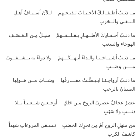
مـا ذنـبُ أطـفـالِـكَ الأحـبـابُ تـذبـحـهم لـلآنَ أسـيـافُ أهـلِ
الـبـغـي والــحَرَبِ
ما ذنـبُ أحـفـادِكَ الأطــهـارِ يـقـلــقــهمْ سيـلٌ مِـن الـعَـصَـفِ
الهوجاءِ والسغبِ
مـا ذنـبُ أشـيـاخِـنـا والـداءُ أنـهــكَـــهمْ ولا دواءٌ به يــشــفــونَ
مــــن وَصَــبِ
ما ذنـبُ أرواحِـنـا ابـيـضَّـتْ مفـــارقُها وشــابَ مــن هــولِها
الصبيانُ بالرعبِ
عشرٌ عجافٌ عصرنَ الروحَ مـن حَلكٍ أوجـعـنَ شــعـبـاً بــلا
ذنـــبٍ ولا سَبَبِ
من منهلِ الروحِ أمْ مِن نحرِكَ الخضبِ تـسـقي المروءاتِ شهداً
كاشفَ الكربِ