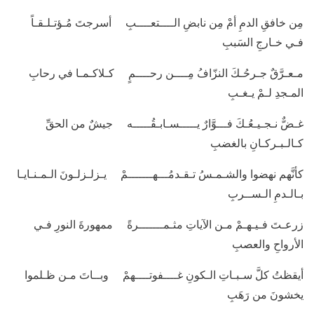
مِن خافقِ الدمِ أمْ مِن نابضِ الــــتعــــبِ أسرجتَ مُـؤتـلـقـاً
فـي خـارجِ السَببِ
مـعـرَّقٌ جـرحُـكَ النزّافُ مِــــن رحــــمٍ كـلاكـمـا في رحابِ
المـجدِ لـمْ يـغـبِ
غـضٌّ نـجـيـعُـكَ فـــوَّارٌ يـــــسـابـقُـــــه جيشٌ من الحقِّ
كـالـبـركـانِ بالغضبِ
كأنَّهم نهضوا والشـمـسُ تـقـدمُـــهـــــــمْ يـزلـزلـونَ الـمـنـايـا
بـالـدمِ الـســربِ
زرعـتَ فـيـهـمْ مـن الآياتِ مثـمـــــــرةً ممهورةَ النورِ فـي
الأرواحِ والعصبِ
أيقظتُ كلَّ سـبـاتِ الـكونِ غــــفوتــــهمْ وبــاتَ مـن ظـلموا
يخشونَ من رَهَبِ