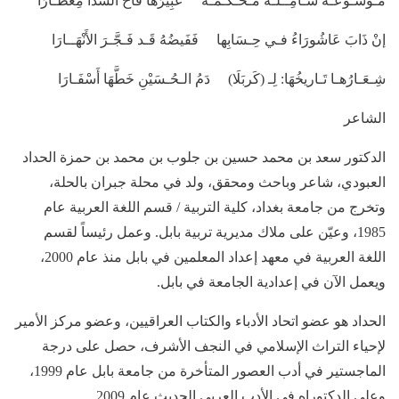
مَـوسُـوعَـةً شَـامِــلَـةً مُـحْـكَـمَـةً عَبِيْرُها فَاحَ الشَّذَا مِعطَـارَا
إنْ ذَابَ عَاشُورَاءُ فـي حِـسَابِها فَفَيضُهُ قَـد فَـجَّـرَ الأَنْهَــارَا
شِـعَـارُهـا تَـاريخُهَا: لِـ (كَربَلَا) دَمُ الـحُـسَيْنِ خَطَّهَا أَسْفَـارَا
الشاعر
الدكتور سعد بن محمد حسين بن جلوب بن محمد بن حمزة الحداد
العبودي، شاعر وباحث ومحقق، ولد في محلة جبران بالحلة،
وتخرج من جامعة بغداد، كلية التربية / قسم اللغة العربية عام
1985، وعيّن على ملاك مديرية تربية بابل. وعمل رئيساً لقسم
اللغة العربية في معهد إعداد المعلمين في بابل منذ عام 2000،
ويعمل الآن في إعدادية الجامعة في بابل.
الحداد هو عضو اتحاد الأدباء والكتاب العراقيين، وعضو مركز الأمير
لإحياء التراث الإسلامي في النجف الأشرف، حصل على درجة
الماجستير في أدب العصور المتأخرة من جامعة بابل عام 1999،
وعلى الدكتوراه في الأدب العربي الحديث عام 2009.