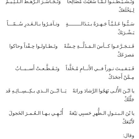
وَتَـشَـيْـطَـنـوا لـمَّـا سَعَيْتَ مُصَالِحاً وَتَـجَـاسَـرَ الـرَّهـطُ الـلـئِـيـمُ
لِـيَخْلَعَكْ
سَـبُّـوا عَـلـيَّـاً جَـهـرَةً بـنَـذَالــــــــةٍ وتـآمَـرُوا بـالـغَـدرِ سُــمّـــاً
يَـشْـرَبَكْ
فَـتـجَـرَّعـوا كــأسَ الـمَـذَلَّــةِ خِـسَّةً وتَـطـاولـوا حِـقْداً وحاكوا
مَصرَعَكْ
فَـبَـقـيـتَ نـوراً فــي الأَنــامِ مُـخَلَّداً وتَـقَـطَّـعـتْ أَســبــابُ
مِـمَّنْ أَجحَدَكْ
يا ابْـنَ الأُلـى نَهَجُوا الرَّشادَ وراثةً يَــا ابْــنَ الــذي بـكِــسِــائِـهِ قَد
جَلَّلَكْ
يا بْنَ الـبـتـولِ الـطُّهرِ حَسبِي بَيْعَةً أُنْـهِـي بـهـا الـعُـمـرَ الخَجولَ
لأَتْبَعَكْ
وقال: