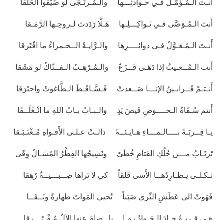
أَنـتَ الـمُـؤمّـلُ فـي حـوادثِـــها والـمُـرتَـجَى لو ضَيّقوا الحَلَقا
أَنتَ الـمُـوَصَّى فـي ثـواكِـــلِـها هَـلَّا رَدَدتَ لـروحِـها الرَّمَـقا
أَنـتَ الـمُـعَـوَّلُ فـي دوائــــرِها والـرَّايـةُ الــحـمراءُ ما افْتَرقا
أَنت الـمُــغـيثُ إذا دَهَـى فَــزَعٌ والـمُـرْهِـبُ الـفــتّاكُ لو مَشَقا
أَنـتـمْ قَــرابـينُ الإبَـــا صَــعدتْ فَـسَّـاقَـطَ الـطَّاغوتُ واحتَرَقا
أَنتم سُـقَاةُ الـحــــوضِ فَيضَ يَدٍ والـبـابُ بـابُ اللهِ ما انْـغَلَــقَا
يـا قِــربَـةً بــــالـمـــاءِ هـانِـئــةً دالـتْ عـلـى الأَفـواهِ مُـغْتَـبَـقا
تَرتَـابُ مـــن حُلُكِ القَتامِ خُطَىً ونَشِيجُها القِطْرُ المُسَـالُ وِقَى
ثـكـلـى يـطـارِدُهــا الأَسى قَلقاً كي لا تَراها صِــبـــيــةٌ رُهِقا
فَهَوتْ الى عَطَشِ الثّرى صَبَباً تُحيي المَواتَ طهارةً ونَــقَــا
هـي قِـربـةُ جـادَ الـجَـوادُ بـهـا بل صامَ عنها الآلُ مُـفْـتَـــرقا