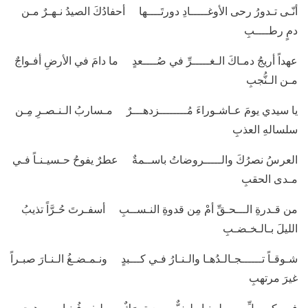
أنّـى تـدورُ رحى الأوغـــــادِ دورتَــــها أحفادُكَ الصيدُ نـهـرٌ مـن
دمٍ رطــــبِ
عهداً أريجُ دمـاكَ الـغـــــرِّ في صُــــعدٍ ما دامَ في الأرضِ أفـواجٌ
مـن الـنُّجبِ
يا سيدي يومَ عـاشـوراءَ مُــــــــزدهـــرٌ مـساربُ الـنـصـرِ مِـن
سلسالهِ العذبِ
العرسُ نصرُكَ والـــــروضاتُ باســمةٌ عطرٌ يفوحُ حـسيـنـاً فـي
مـدى الحقبِ
من قـدرةِ الـــحـقِّ أمْ مِن قدوةِ النـســبِ أسفـرتَ حُـرَّاً تذيبُ
الليلَ بـالـخـضـبِ
شـوقـاً تــــــجـالـدُهـا والـنـارُ فـي كـــبدٍ ونـمـضـغُ الـنـارَ صبـراً
غيرَ مرتهبِ