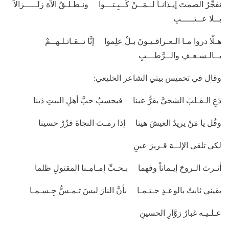
نفجِّرُ الصمتَ إيـذانـاً لــمَــنْ كُــبِـتـــوا ونـطـلـقُ الآهَ زلـــــزالاً
بــلا عــتـــــبِ
هـلّا دروا مـا الـعـراقـيـونَ بـلْ علِموا إنَّا نــقـاتـلـهــمْ
بــالـسـعـفِ والــرَّطـــبِ
وقال في تخميس بيتي الشاعر الخليعي:
دَعِ الـقـلبَ الشجيَّ يقرُّ عينا فيحسبُ حبَّ أهلِ البيتِ دَينا
وقُل يا مَنْ يريدُ العيشَ هينا إذا رمـتَ النجاةَ فزُرْ حسينا
لكي تلقى الإلــهَ قـريرَ عينِ
أنـرتَ الـروحَ إيـماناً وفهما بـحـبِّ إمـامِـنا المقتولِ ظلما
يقيني ثابتٌ بالوعـدِ حـتـمـا بأنَّ النارَ ليسَ تـمـسُّ جِـسـمـا
عـلـيـه غبارُ زوَّارِ الحسينِ