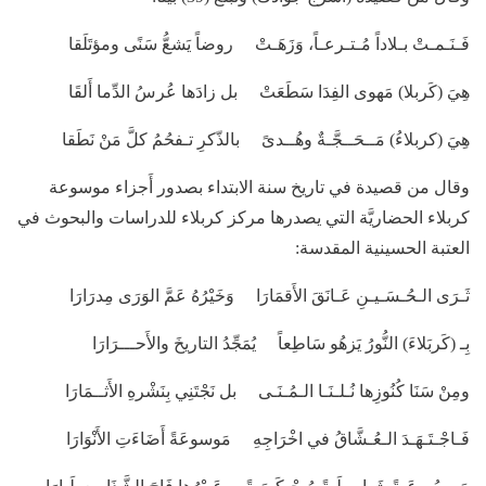
فَـنَـمـتْ بـلاداً مُـتـرعـاً، وَزَهَـتْ روضاً يَشعُّ سَنًى ومؤتَلَقا
هِيَ (كَربلا) مَهوى الفِدَا سَطَعَتْ بل زادَها عُرسُ الدِّما أَلقَا
هِيَ (كربلاءُ) مَــحَــجَّـةٌ وهُــدىً بالذّكرِ تـفحُمُ كلَّ مَنْ نَطَقا
وقال من قصيدة في تاريخ سنة الابتداء بصدور أَجزاء موسوعة
كربلاء الحضاريَّة التي يصدرها مركز كربلاء للدراسات والبحوث في
العتبة الحسينية المقدسة:
ثَـرَى الـحُـسَـيـنِ عَـانَقَ الأَقمَارَا وَخَيْرُهُ عَمَّ الوَرَى مِدرَارَا
بِـ (كَربَلاءَ) النُّورُ يَزهُو سَاطِعاً يُمَجِّدُ التاريخَ والأَحـــرَارَا
ومِنْ سَنَا كُنُوزِها نُـلـنَـا الـمُـنَـى بل نَجْتَنِي بِنَشْرهِ الأَثــمَارَا
فَـاجْـتَـهَـدَ الـعُـشَّاقُ في اخْرَاجِهِ مَوسوعَةً أَضَاءَتِ الأَنْوَارَا