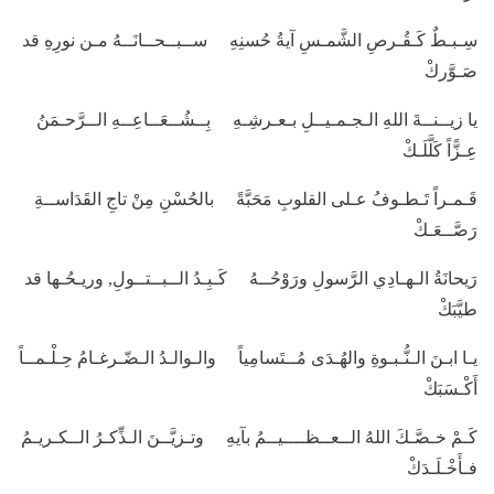
سِـبـطٌ كَـقُـرصِ الشَّمـسِ آيةُ حُسنِهِ ســبــحــانَــهُ مـن نورِهِ قد
صَـوَّركْ
يا زيــنــةَ اللهِ الـجـمـيــلِ بـعـرشِـهِ بِــشُــعَــاعِــهِ الــرَّحـمَنُ
عِـزًّاً كَلَّلَـكْ
قَـمـراً تَـطـوفُ عـلى القلوبِ مَحَبَّةً بالحُسْنِ مِنْ تاجِ القَدَاســةِ
رَصَّــعَـكْ
رَيحانَةُ الـهـادِي الرَّسولِ ورَوْحُــهُ كَـبِـدُ الــبــتــولِ, وريـحُـها قد
طيَّبَكْ
يـا ابـنَ الـنُّـبـوةِ والهُـدَى مُــتَسامِياً والـوالـدُ الـضّـرغـامُ حِـلْـمــاً
أَكْـسَبَكْ
كَـمْ خـصَّـكَ اللهُ الــعــظــــيــمُ بآيهِ وتـزيَّــنَ الـذِّكـرُ الــكـريـمُ
فـأَخْـلَـدَكْ