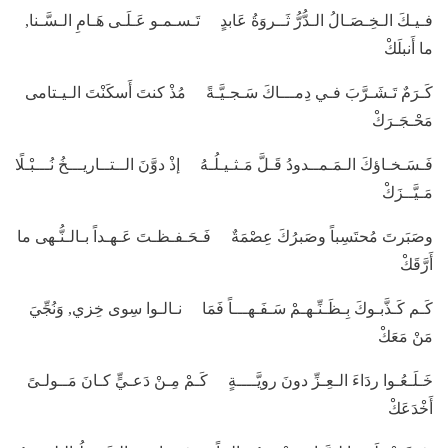
فـيـكَ الـخِـصَـالُ الـدُّرُّ ثَــروَةُ عَابدٍ تَـسـمـو عَـلَـى هَـامِ الـسَّـنا,
ما أَنبلَكْ
كَـرَمٌ تَـشَـرَّبَ فـي دِمـــاكَ سَـجـيَّـةً مُذْ كنتَ أَسكَنْتَ الـيـتامى
مَحْـجَـرَكْ
فَـسَـخـاؤكَ الـمَـمــدودُ قَـلَّ مَـثـيـلُـهُ إذْ دوَّنَ الــتــاريـــخُ نُـــبْـلًا
مَـيَّــزَكْ
وصَبَرتَ مُحتَسِباً وصَبرُكَ عِصْمَةٌ فَـحَـفـظـتَ عَـهـداً بـالـنُّـهى ما
أَرَّقَكْ
كَـم كَـذَّبـوكَ بِـظَـنِّـهـمْ سَـفَـهـــاً فَمَا نـالـوا سِوى خِزي, وَنُجِّيَ
مَنْ مَعَكْ
خَـلَـعُـوا ردَاءَ الـعِـزِّ دونَ رويَّــــةٍ كَـمْ مِـنْ دَعـيٍّ كـانَ مَــولـىً
أَخْدَعَكْ