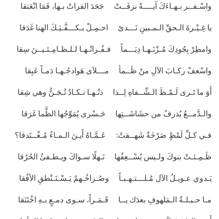
واسْـفــر بـهـاءَكَ آيــــةً نزفَــتْ جَحَدَ الفراتُ بـها، فَمَا انْعَتقا
يا غِـيْـرةَ الـحقِّ الـمـبينِ نَـــدىً احـمِـلْ بـكـــفَّـيَـكَ الهنا غَدَقا
وامطِرْ بِجُودِكَ مُـزْنَـهـا دِيَـــماً فـفُـراتُـهـا لـلـظـامِـئـيــنَ سِقا
واسْعفْ ركـابَ الآلِ منْ ظَــمأ مـــلآى هَوادجُـهـا دَمـاً عَبِقا
أَوَ ما تَـرى لَـمْـظَ الـشِّــفاهِ لِــذا ذتُـهـا تـكـادُ تُـجَـنُّ وهي شِقا
والـدَّمــعُ يُذرفُ من حشَاشَــتِها حَـسْرى يُمَوِّجُها الظَّما غَرَقا
فـي كـلِّ لَمْظٍ صَرْخَةٌ شَهــقتْ: عَـمَّـاهُ أَيـنَ الـمـاءُ مُـغْــتَدقا؟
ظَـمِـئـتْ بنوكَ ولـيس يُسْــعِفُها نَـهلًا سـواكَ ويـطـفئُ الحُرُقا
يَـدوي عـويـلُ الآل مُـلـــتـهـبـاً وصُـراخُـهمْ يَـسْـتَـنْطقِ الأفُقا
مـا حـيـلـةُ الـمَلهوفِ بعدَك يــا قَـمَـراً، سـوى دمـعٍ بـهِ اخْتَنَقا