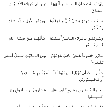
(لَبَّيَكَ) دَوَّتْ كَـأنَّ الــحَــشـرَ أَلْـهَبَهَا تَرنُو الى كَربَلاء الأَعــيُــنُ
الـحُـدُقُ
عَـافُـوا بُـيُـوتَـهُـمُ بَـلْ كُـلَّ مَـا مَلَكُوا وَوَدَّعُوا الأَهلَ والأَحــبَـابَ
وانْطَلَقُوا
وَسَـربَـلـوا بـالـوَلاءِ الــحُــرِّ أَفــئِـدَةً كـأَنَّـهُـمْ مِـنْ ضِـيَـاءِ اللهِ
قَـــد خُـلِـقُوا
سَارُوا خُشُوعاً بِفَيْضُ الحُبِّ يَقدِمُهُمْ مِـنَ الـمَـلائِـكِ سَـيْـلٌ لَـيـسَ
يَـفْـتَـرِقُ
حَـثُّـوا الـخُطَى نُجُبًا, لم يُرهَبُوا أَبَداً أَو يُـثْـنِـهِـمْ مَــرَضٌ
أَوعَـاقَـهُــمْ رَنَقُ
نَـحـوَ الـحُـسَـيـنِ بِـعَـزمٍ ثَـابِتٍ صَلِدٍ مُـبَـايـعِـيْــنَ بــأَرَواحٍ بِـهَـا
عَــشِــقُوا